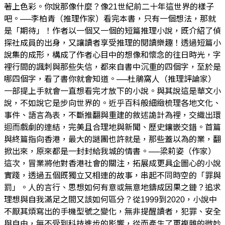
著上色彩。你說那像什麼？像21世紀前二十年這世界的樣子
吧。──李柏青（推理作家）看完本書，只有一個想法，那就
是「期待」！作者以一個又一個的短篇推理小說，既介紹了偵
探社成員的出身，又讓讀者享受推理的閱讀樂趣！透過短篇小
說集的成形，構成了作者心目中的想像和懷念的往日時光，字
裡行間的諷刺與那些失信，都來自書中沉重的四個字，至於是
哪四個字，看了書你就會知道。──杜鵑窩人（推理評論家）
一部提上手就會一直想看完才放下的小說。與其說這是華文小
說，不如說它是步向世界的。近乎百科般細緻梳理各地文化、
事件、語言為表，不斷推翻與重建的敘述詭計為裡，交織出環
迴而戲劇的連結，完美且合理地與新聞、歷史鑲嵌交錯。首篇
與終篇指向香港，最大的謎團也許就是，那些蓋以為的業，翻
掀出來，原來都是一封封給我城的情書。──梁莉姿（作家）
這次，冒業將他對香港社會的關注，拓展成更具企圖心的小說
實踐，透過五個既獨立又相連的故事，串起不同時空的「罪與
罰」。人的言行、思想如何有意或無意地鑄成因果之鏈？追求
理想與自我滿足之間又該如何區分？從1999到2020，小說中
不厭其煩寫出的手機型號之變化，無非提醒讀者，犯罪、安全
與自由，無不受到科技進步的影響，從而產生了更複雜的微妙