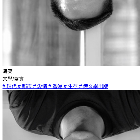
海笑
文學/寫實
# 現代
# 都市
# 愛情
# 香港
# 生存
# 鏡文學出版