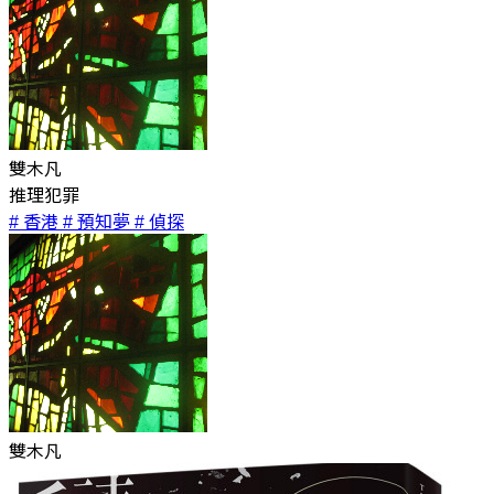
雙木凡
推理犯罪
# 香港
# 預知夢
# 偵探
雙木凡