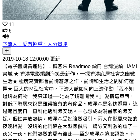
11
6
下流人：愛有輕重，人分貴賤
2019-10-18 12:00:00 更新
【電子書購買連結】：博客來 Readmoo 讀冊 台灣漫讀 HAMI
書城 ★ 香港電影編劇海笑最新作，一探香港底層社會之幽微
生活★ 極度寫實都會愛情蒼涼之作，愛情和生活之間如何選
擇★ 巨大的Ｍ型社會中，下流人該如何向上流移動「我不知
道錢為何物，我只知道──她為了錢離開我。」愛情這東西，
對低下階層來說是難得擁有的奢侈品。成澤森是名快遞員，總
是苟且度日，直到他遇到陳安妮。一心想成為漫畫家的陳安
妮，個性奔放熱情，成澤森受她強烈吸引。兩人在颱風來臨的
夜晚相愛，沒錢的他們躲在大型傢俱店，驚險又刺激的睡了一
夜又一夜。他們熱烈的愛著彼此──至少成澤森這麼認為。不