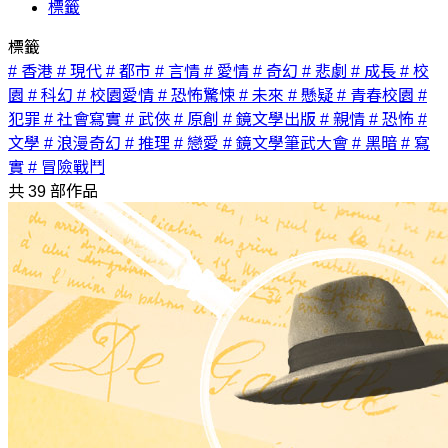
標籤
標籤
# 香港
# 現代
# 都市
# 言情
# 愛情
# 奇幻
# 悲劇
# 成長
# 校
園
# 科幻
# 校園愛情
# 恐怖驚悚
# 未來
# 懸疑
# 青春校園
#
犯罪
# 社會寫實
# 武俠
# 原創
# 鏡文學出版
# 親情
# 恐怖
#
文學
# 浪漫奇幻
# 推理
# 戀愛
# 鏡文學筆武大會
# 黑暗
# 寫
實
# 冒險戰鬥
共
39
部作品