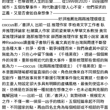
的理念，也導致她人生的巨變…… 從1999到2020， 四座國際
城市，五個攻擊事件， 時代動盪引發人心不安， 他們探求的
正義，又是否會如自身想像？--------------------------------------------
----------------------------------------------好評推薦批踢踢推理版版主
coccus影／書評人 出前一廷 推理作家 李柏青文字工作者 臥
斧推理評論家 杜鵑窩人作家 梁莉姿東華大學華文系教授 黃宗
潔推理評論家 路那推理作家 薛西斯推理作家 藍霄小說家 瀟湘
神Readmoo讀墨電子書執行長 龐文真近年台灣與周遭不斷發
生各種大事，抗爭、疫情、戰爭接踵而來。我們身處其中卻又
無能為力，只在心中留下傷痛。《千禧黑夜》，透過一個個案
件的背景，重新檢視近代的重大事件，重新梳理那些曾經的無
能為力。──coccus（批踢踢推理版版主）《千禧黑夜》是一
本意圖與隱喻都相當直接的小說，角色就像來自不同類型的典
型創作，雖然故事背景不斷援引現實事件強化寫實感，但書中
的主要人物設定卻大多具有明顯的虛構風格，最後則使這本小
說，彷彿是在訴說著一種就連在想像之中，也未必能夠克服的
難解困境。──出前一廷（影／書評人）氣勢磅礴、規模宏大
之作，不僅一案一偵探一凶手的精彩，五個短篇串起不同時
間、不同國家的點，再由四名主角為每個相鄰或不相鄰的平面