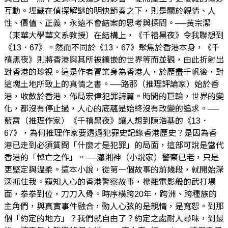
互動。埋藏在偵探解謎的明快節奏之下，則是關於親情、人
性、價值、正義，永遠不會結案的思考與探問。──黃宗潔
（東華大學華文系教授）在結構上，《千禧黑夜》令我聯想到
《13．67》。然而不同於《13．67》聚焦於香港本身，《千
禧黑夜》則將香港與其所被鑲嵌的世界等而並觀，由此折射出
對香港的珍視。這是作者冒業身為香港人，於歷盡千帆後，對
這塊土地所致上的真情之書。──路那（推理評論家）始於香
港，收斂於香港，佈局宏偉犯罪詩篇。時間的巨輪，世界的變
化，都沒有停止過，人心的底蘊是始終沒有改變的追求。──
藍霄（推理作家）《千禧黑夜》讓人想到陳浩基的《13．
67》，為何推理作家要透過犯罪史記錄香港歷史？是因為香
港已走到必須質問「什麼才是犯罪」的局面，這部可說是當代
香港的「悼亡之作」。──瀟湘神（小說家）警察已老，只是
更堅定與溫柔。這本小說，從第一個故事的前幾段，就開始深
深抓住我。窺知人心的香港警察故事，摻雜電影般的武打場
面，拳拳到位，刀刀入骨。時序橫跨20年，跨洲、跨種族的
主角們，與真實事件融合，動人心弦的是親情，是寬恕。到那
個「約定的地方」？我們就自由了？約定之處耐人尋味，到最