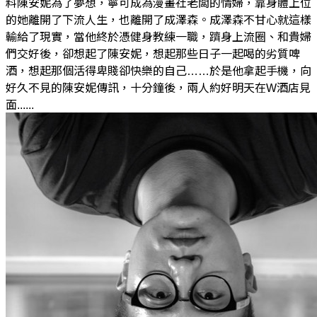
料陳安妮為了夢想，寧可成為漫畫社老闆的情婦，靠身體上位
的她離開了下流人生，也離開了成澤森。成澤森不甘心就這樣
輸給了現實，當他終於憑健身教練一職，躋身上流圈、和貴婦
們交好後，卻想起了陳安妮，想起那些日子一起喝的劣質啤
酒，想起那個活得卑賤卻快樂的自己……於是他拿起手機，向
好久不見的陳安妮傳訊，十分鐘後，兩人約好明天在W酒店見
面......