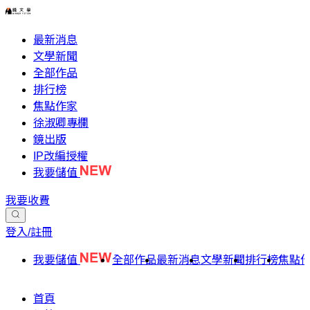
最新消息
文學新聞
全部作品
排行榜
焦點作家
徐淑卿專欄
鏡出版
IP改編授權
我要儲值
我要收費
登入/註冊
我要儲值
全部作品
最新消息
文學新聞
排行榜
焦點
首頁