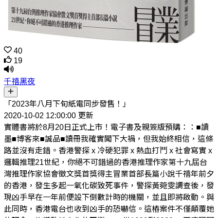
40
19
千禧黑夜
「2023年八月下旬紙電同步發售！」
2020-10-02 12:00:00 更新
實體書將於8月20日正式上市！電子書及親簽版預購：：■讀
墨■博客來■誠品■讀冊我確實闖下大禍，但我始終相信，這條
路並沒有走錯。香港警探 x 冷硬犯罪 x 熱血打鬥 x 社會寫實 x
邏輯推理21世紀，你絕不可錯過的香港推理作家第十九屆台
灣推理作家協會徵文獎首獎得主冒業首部長篇小說千禧年前夕
的香港，發生多起一氧化碳致死事件，警探黃菀雯調查後，發
現凶手早在一年前便設下倒數計時的機關，並且即將啟動。與
此同時，香港電台也收到凶手的恐嚇信。這樁案件不僅顛覆她