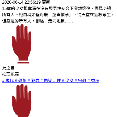
2020-06-14 22:56:19 更新
15歲的少女楊韋琛在沒有與男性交合下突然懷孕，震驚身邊
所有人。她自稱如聖母般「童貞懷孕」，從天堂來拯救眾生，
但身邊的所有人，卻逐一走向地獄……
允之旦
推理犯罪
# 現代
# 恐怖
# 犯罪
# 懸疑
# 性
# 少女
# 宗教
# 香港