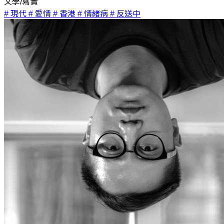
文學/寫實
# 現代
# 愛情
# 香港
# 情緒病
# 反送中