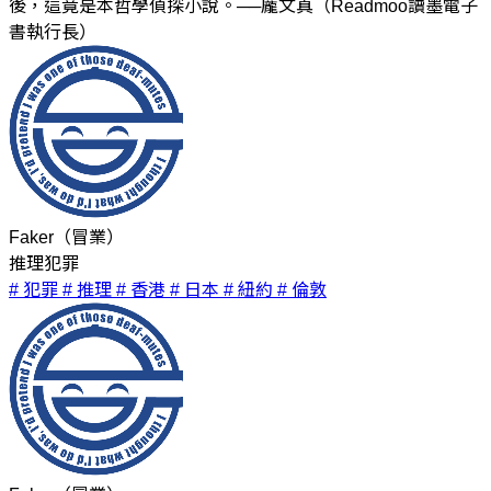
後，這竟是本哲學偵探小說。──龐文真（Readmoo讀墨電子
書執行長）
Faker（冒業）
推理犯罪
# 犯罪
# 推理
# 香港
# 日本
# 紐約
# 倫敦