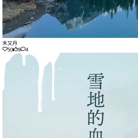
禾又丹
50
9
4