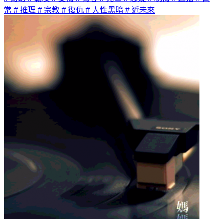
常
# 推理
# 宗教
# 復仇
# 人性黑暗
# 近未來