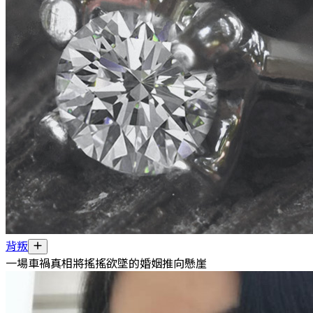
背叛
一場車禍真相將搖搖欲墜的婚姻推向懸崖