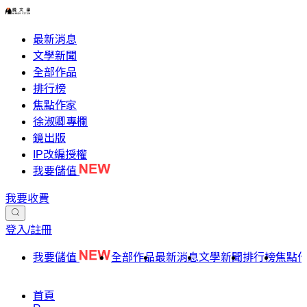
最新消息
文學新聞
全部作品
排行榜
焦點作家
徐淑卿專欄
鏡出版
IP改編授權
我要儲值
我要收費
登入/註冊
我要儲值
全部作品
最新消息
文學新聞
排行榜
焦點
首頁