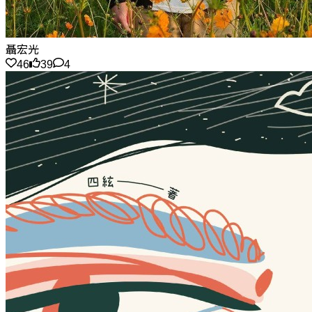
聶宏光
46
39
4