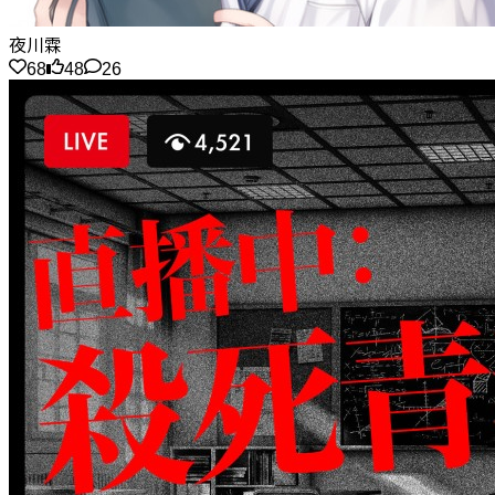
夜川霖
68
48
26