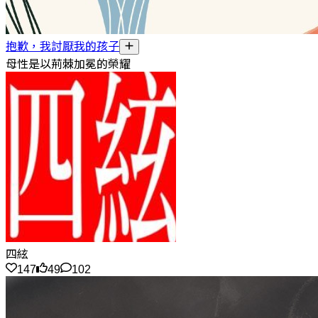
抱歉，我討厭我的孩子
母性是以荊棘加冕的榮耀
四絃
147
49
102