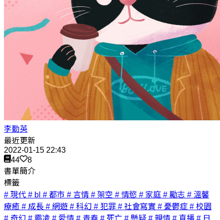
李勤英
最近更新
2022-01-15 22:43
44
8
書單簡介
標籤
# 現代
# bl
# 都市
# 言情
# 架空
# 情慾
# 家庭
# 勵志
# 溫馨
療癒
# 成長
# 網遊
# 科幻
# 犯罪
# 社會寫實
# 憂鬱症
# 校園
# 奇幻
# 霸凌
# 愛情
# 青春
# 死亡
# 懸疑
# 親情
# 直播
# 日