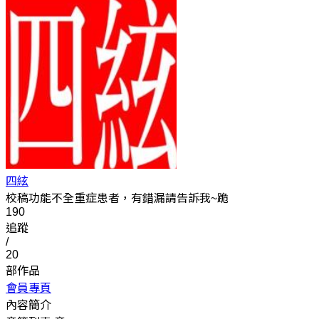
四絃
校稿功能不全重症患者，有錯漏請告訴我~跪
190
追蹤
/
20
部作品
會員專頁
內容簡介