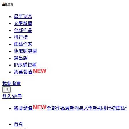
最新消息
文學新聞
全部作品
排行榜
焦點作家
徐淑卿專欄
鏡出版
IP改編授權
我要儲值
我要收費
登入/註冊
我要儲值
全部作品
最新消息
文學新聞
排行榜
焦點
首頁