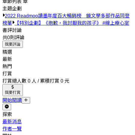
章節列表
章
主題企劃
2022 Readmoo讀墨年度百大暢銷榜 鏡文學多部作品同登
榜單
【特別企劃】《抱歉，我討厭我的孩子》 #線上療心室
書評討論
共0則評論
我要評論
精選
最新
熱門
打賞
打賞總人數 0 人 / 累積打賞 0 元
我要打賞
開始閱讀
探索
最新消息
作者一覽