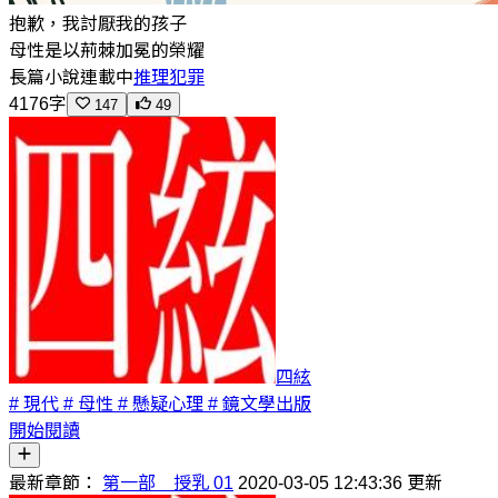
抱歉，我討厭我的孩子
母性是以荊棘加冕的榮耀
長篇小說
連載中
推理犯罪
4176字
147
49
四絃
# 現代
# 母性
# 懸疑心理
# 鏡文學出版
開始閱讀
最新章節：
第一部 授乳 01
2020-03-05 12:43:36 更新