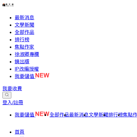
最新消息
文學新聞
全部作品
排行榜
焦點作家
徐淑卿專欄
鏡出版
IP改編授權
我要儲值
我要收費
登入/註冊
我要儲值
全部作品
最新消息
文學新聞
排行榜
焦點
首頁