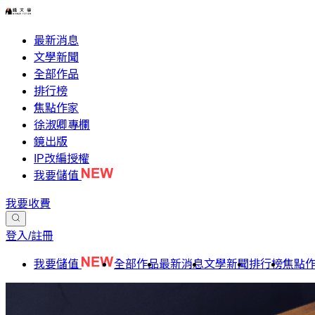
最新消息
文學新聞
全部作品
排行榜
焦點作家
徐淑卿專欄
鏡出版
IP改編授權
我要儲值
我要收費
登入/註冊
我要儲值
全部作品
最新消息
文學新聞
排行榜
焦點