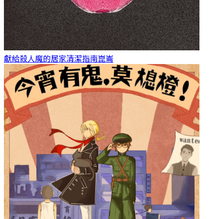
獻給殺人魔的居家清潔指南
崑崙