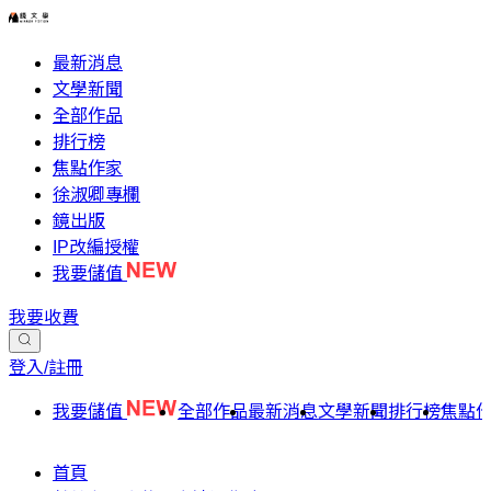
最新消息
文學新聞
全部作品
排行榜
焦點作家
徐淑卿專欄
鏡出版
IP改編授權
我要儲值
我要收費
登入/註冊
我要儲值
全部作品
最新消息
文學新聞
排行榜
焦點
首頁