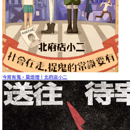
今宵有鬼，莫熄燈！
北府店小二