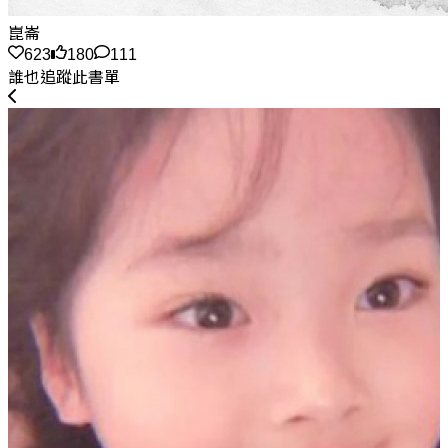
崑崙
623
180
111
誰也追蹤此書單