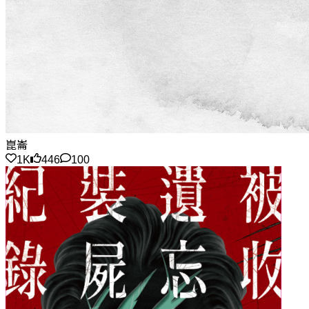
崑崙
1K
446
100