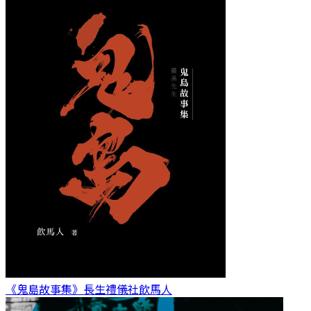
《鬼島故事集》長生禮儀社
飲馬人