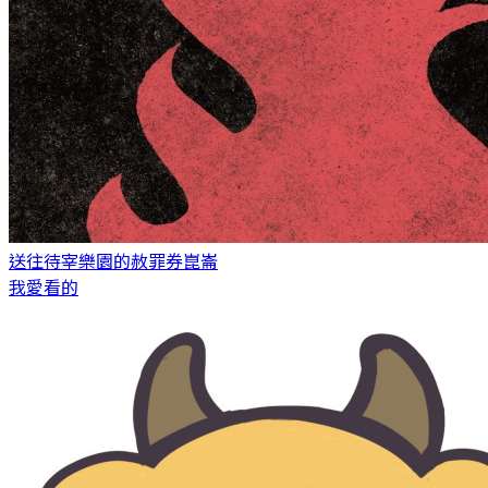
送往待宰樂園的赦罪券
崑崙
我愛看的