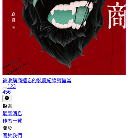
被收購商遺忘的裝屍紀錄簿
崑崙
1
2
3
456
探索
最新消息
作者一覽
關於
關於我們