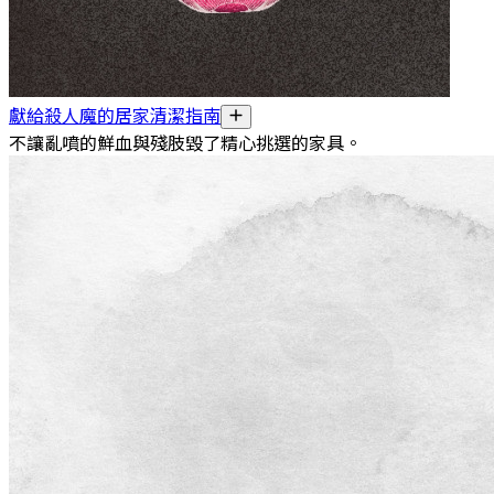
獻給殺人魔的居家清潔指南
不讓亂噴的鮮血與殘肢毀了精心挑選的家具。