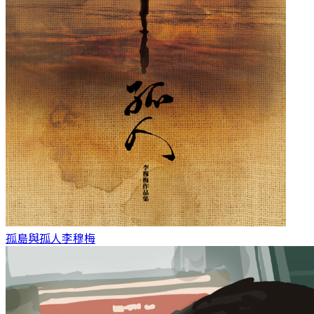
孤島與孤人
李穆梅