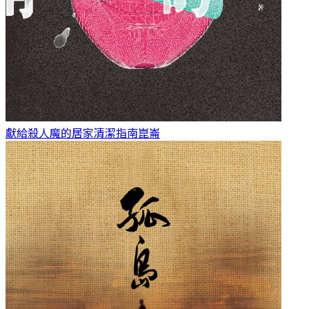
獻給殺人魔的居家清潔指南
崑崙