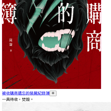
被收購商遺忘的裝屍紀錄簿
一具待收，焚毀。