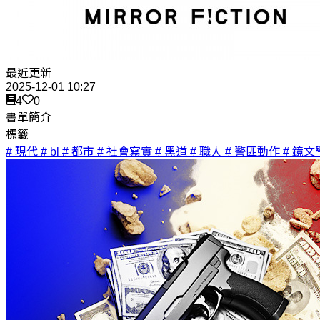
最近更新
2025-12-01 10:27
4
0
書單簡介
標籤
# 現代
# bl
# 都市
# 社會寫實
# 黑道
# 職人
# 警匪動作
# 鏡文