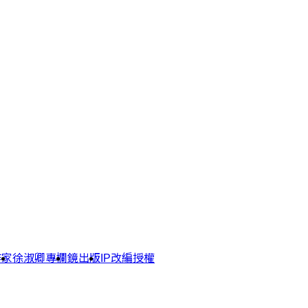
作家
徐淑卿專欄
鏡出版
IP改編授權