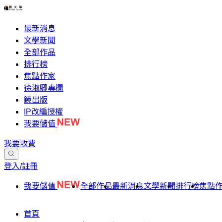
最新消息
文學新聞
全部作品
排行榜
焦點作家
徐淑卿專欄
鏡出版
IP改編授權
我要儲值
我要收費
登入/註冊
我要儲值
全部作品
最新消息
文學新聞
排行榜
焦點
首頁