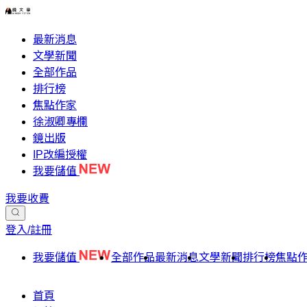
最新消息
文學新聞
全部作品
排行榜
焦點作家
徐淑卿專欄
鏡出版
IP改編授權
我要儲值
我要收費
登入/註冊
我要儲值
全部作品
最新消息
文學新聞
排行榜
焦點
首頁