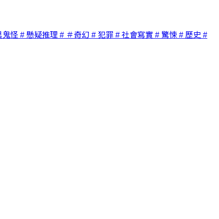
異鬼怪
# 懸疑推理
# ＃奇幻
# 犯罪
# 社會寫實
# 驚悚
# 歷史
#