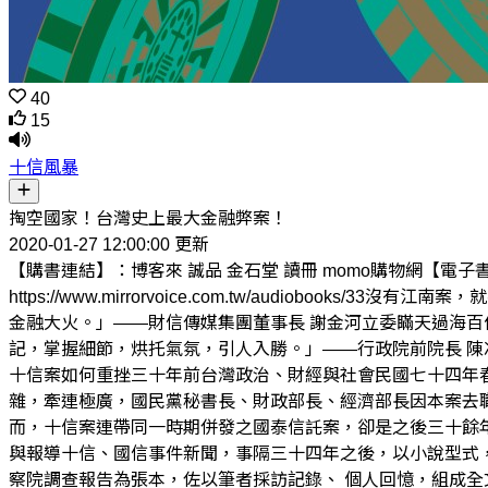
40
15
十信風暴
掏空國家！台灣史上最大金融弊案！
2020-01-27 12:00:00 更新
【購書連結】：博客來 誠品 金石堂 讀冊 momo購物網【電子書
https://www.mirrorvoice.com.tw/audi
金融大火。」——財信傳媒集團董事長 謝金河立委瞞天過海百
記，掌握細節，烘托氣氛，引人入勝。」——行政院前院長 陳
十信案如何重挫三十年前台灣政治、財經與社會民國七十四年
雜，牽連極廣，國民黨秘書長、財政部長、經濟部長因本案去
而，十信案連帶同一時期併發之國泰信託案，卻是之後三十餘
與報導十信、國信事件新聞，事隔三十四年之後，以小說型式
察院調查報告為張本，佐以筆者採訪記錄、 個人回憶，組成