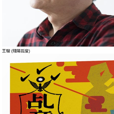
王駿 (殘陽孤叟)