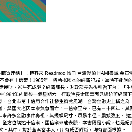
購買連結】：博客來 Readmoo 讀冊 台灣漫讀 HAMI書城 
obooks/33沒有江南案，就不會有十信案！1985年一樁動搖國本的經濟
億運財，卻生死成謎？經濟部長、財政部長先後引咎下台！「生
冲1984年的最後一個星期六，行政院長俞國華面見總統蔣經國
春，台北市第十信用合作社發生擠兌風潮，台灣金融史上稱之為
職，黨國大老因本案氣急而亡。十信案至今，已有三十四年，其
年來許多金融事件鼻祖，其規模尺寸、風暴半徑、震撼強度， 遠
，全方位講述十信案、國信案來龍去脈。本書既是小說，也是紀
全文。其中，對於全案當事人，所有臧否評斷，均有書面根據。