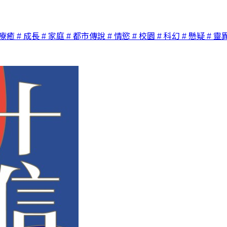
馨療癒
# 成長
# 家庭
# 都市傳說
# 情慾
# 校園
# 科幻
# 懸疑
# 靈