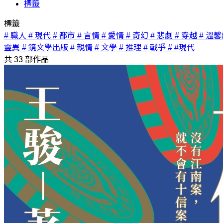
標籤
標籤
# 職人
# 現代
# 都市
# 言情
# 愛情
# 奇幻
# 悲劇
# 穿越
# 溫
靈異
# 鏡文學出版
# 親情
# 文學
# 推理
# 戰爭
# #現代
共
33
部作品