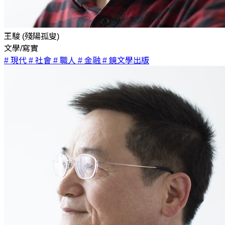
王駿 (殘陽孤叟)
文學/寫實
# 現代
# 社會
# 職人
# 金融
# 鏡文學出版