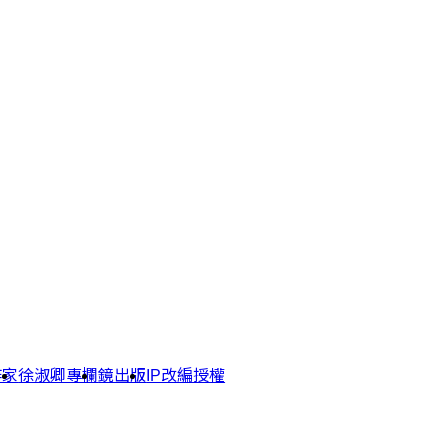
作家
徐淑卿專欄
鏡出版
IP改編授權