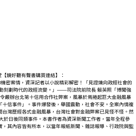
金石堂【鏡好聽有聲書購買連結】：
犯罪，當時不能說的機密案情，資深記者以小說精彩解密！「見證燒向政經社會的
動刻劃時代的政經流變。」——司法院前院長 賴英照「博聞強
下令嚴辦台北第十信用合作社弊案，風暴於焉捲起巨大金融風暴
「十信事件」。事件爆發後，舉國震動，社會不安。全案內情複
間台灣歷經各式金融風暴，台灣社會對金融弊案已見怪不怪。然
大於日後同類事件。本書作者為資深新聞工作者，當年全程參
實，其內容皆有所本，以當年報紙新聞、雜誌報導、行政院與監