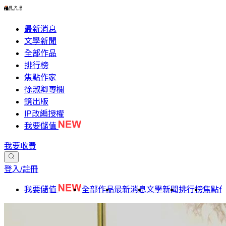
最新消息
文學新聞
全部作品
排行榜
焦點作家
徐淑卿專欄
鏡出版
IP改編授權
我要儲值
我要收費
登入/註冊
我要儲值
全部作品
最新消息
文學新聞
排行榜
焦點