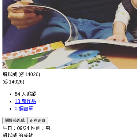
賴以威
(＠14026)
(＠14026)
84
人追蹤
13
部作品
0
個書單
關於賴以威
正在追蹤
生日：09/24
性別：男
賴以威 的成就