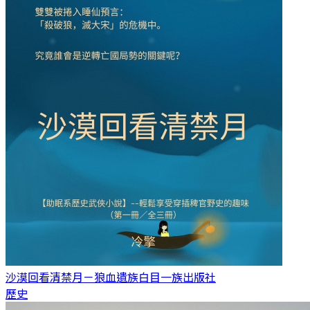
沙漠回看清禁月－狼血遺族
白目一族出版社
歷史