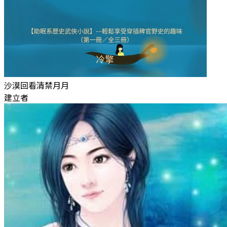
沙漠回看清禁月月
建立者