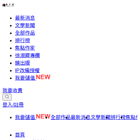
最新消息
文學新聞
全部作品
排行榜
焦點作家
徐淑卿專欄
鏡出版
IP改編授權
我要儲值
我要收費
登入/註冊
我要儲值
全部作品
最新消息
文學新聞
排行榜
焦點
首頁