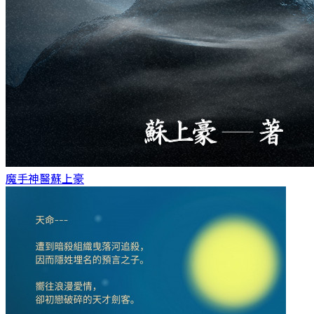
魔手神醫
蘇上豪