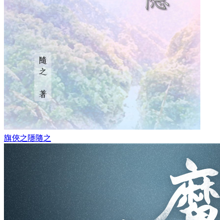
旗俠之隱
隨之