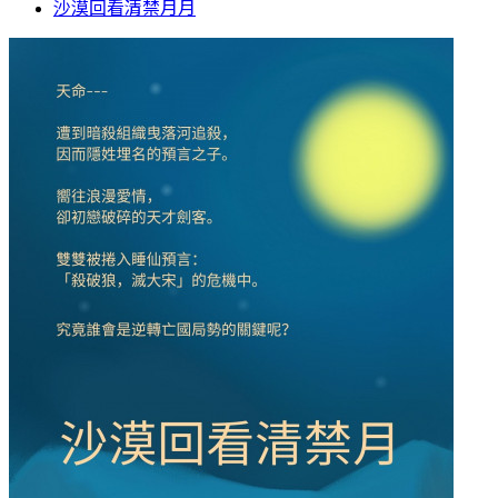
沙漠回看清禁月月