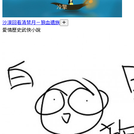
沙漠回看清禁月－狼血遺族
愛情歷史武俠小說