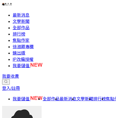
最新消息
文學新聞
全部作品
排行榜
焦點作家
徐淑卿專欄
鏡出版
IP改編授權
我要儲值
我要收費
登入/註冊
我要儲值
全部作品
最新消息
文學新聞
排行榜
焦點