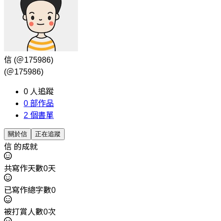
信
(＠175986)
(＠175986)
0
人追蹤
0
部作品
2
個書單
關於信
正在追蹤
信 的成就
共寫作天數0天
已寫作總字數0
被打賞人數0次