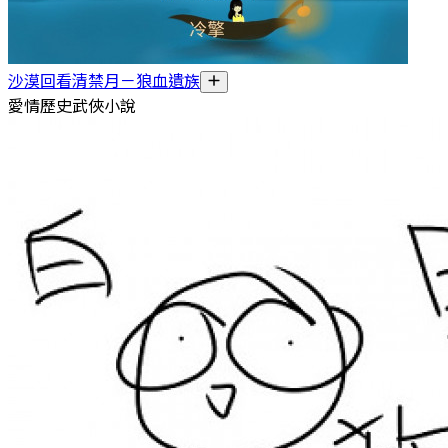
沙漠回看清禁月－狼血遺族
愛情歷史武俠小說