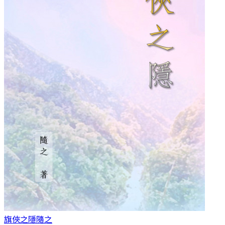
旗俠之隱
隨之