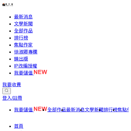
最新消息
文學新聞
全部作品
排行榜
焦點作家
徐淑卿專欄
鏡出版
IP改編授權
我要儲值
我要收費
登入/註冊
我要儲值
全部作品
最新消息
文學新聞
排行榜
焦點
首頁