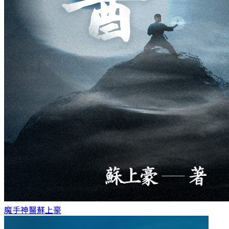
魔手神醫
蘇上豪