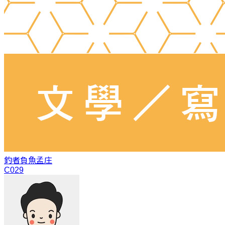
釣者負魚
孟庄
C029