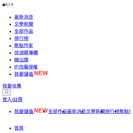
最新消息
文學新聞
全部作品
排行榜
焦點作家
徐淑卿專欄
鏡出版
IP改編授權
我要儲值
我要收費
登入/註冊
我要儲值
全部作品
最新消息
文學新聞
排行榜
焦點
首頁