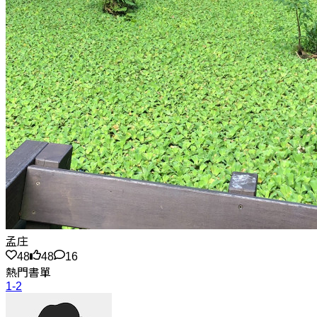
孟庄
48
48
16
熱門書單
1-2