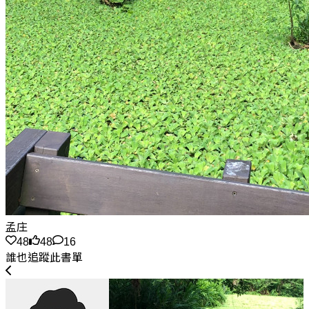
孟庄
48
48
16
誰也追蹤此書單