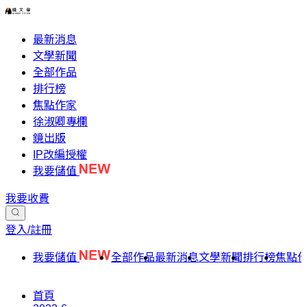
最新消息
文學新聞
全部作品
排行榜
焦點作家
徐淑卿專欄
鏡出版
IP改編授權
我要儲值
我要收費
登入/註冊
我要儲值
全部作品
最新消息
文學新聞
排行榜
焦點
首頁