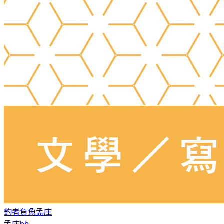
釣者負魚
孟庄