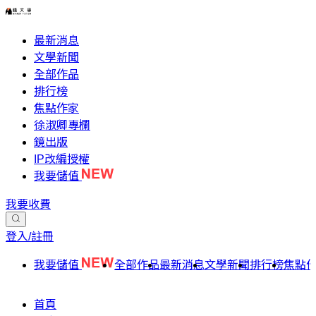
最新消息
文學新聞
全部作品
排行榜
焦點作家
徐淑卿專欄
鏡出版
IP改編授權
我要儲值
我要收費
登入/註冊
我要儲值
全部作品
最新消息
文學新聞
排行榜
焦點
首頁