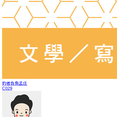
釣者負魚
孟庄
C029