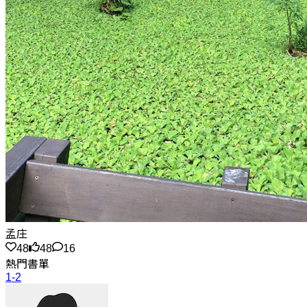
孟庄
48
48
16
熱門書單
1-2