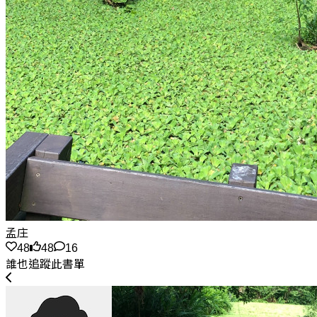
孟庄
48
48
16
誰也追蹤此書單