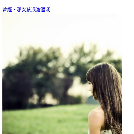
曾經，那女孩
泯滄湮瀾