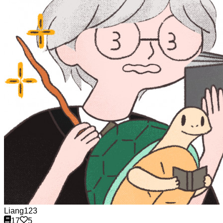
Liang123
17
5