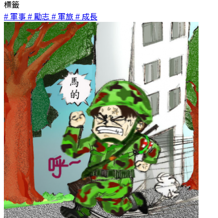
標籤
# 軍事
# 勵志
# 軍旅
# 成長