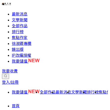
最新消息
文學新聞
全部作品
排行榜
焦點作家
徐淑卿專欄
鏡出版
IP改編授權
我要儲值
我要收費
登入/註冊
我要儲值
全部作品
最新消息
文學新聞
排行榜
焦點
首頁