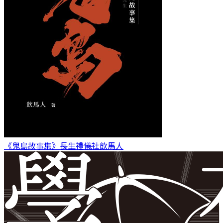
《鬼島故事集》長生禮儀社
飲馬人