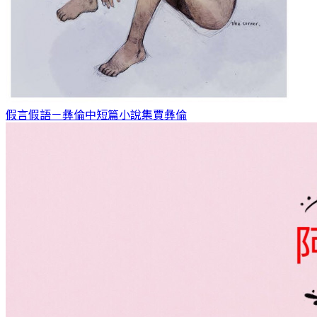
假言假語－彝倫中短篇小說集
賈彝倫