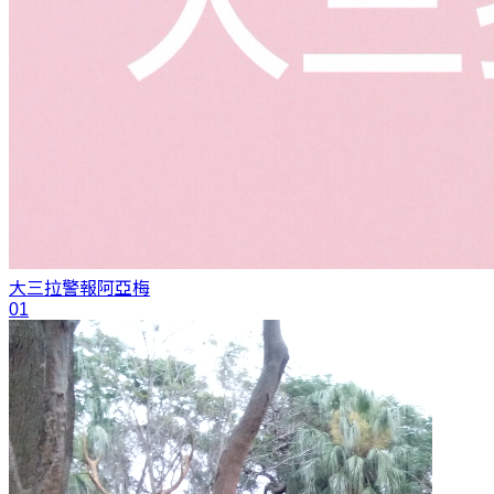
大三拉警報
阿亞梅
01