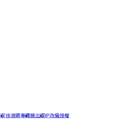
作家
徐淑卿專欄
鏡出版
IP改編授權