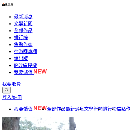
最新消息
文學新聞
全部作品
排行榜
焦點作家
徐淑卿專欄
鏡出版
IP改編授權
我要儲值
我要收費
登入/註冊
我要儲值
全部作品
最新消息
文學新聞
排行榜
焦點