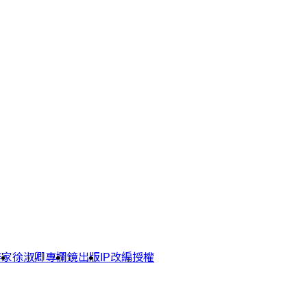
作家
徐淑卿專欄
鏡出版
IP改編授權