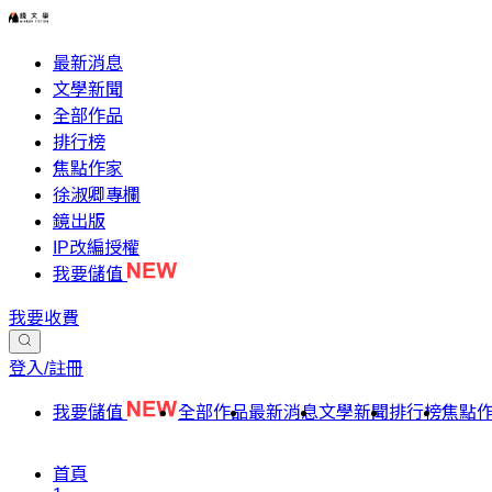
最新消息
文學新聞
全部作品
排行榜
焦點作家
徐淑卿專欄
鏡出版
IP改編授權
我要儲值
我要收費
登入/註冊
我要儲值
全部作品
最新消息
文學新聞
排行榜
焦點
首頁