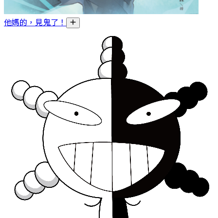
他媽的，見鬼了！