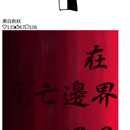
黑白劍妖
133
67
106