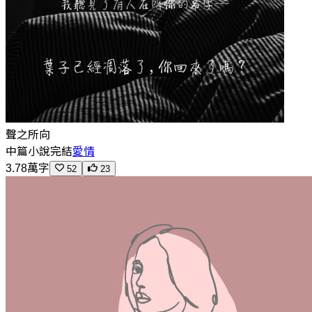
聲之所向
中篇小說
完結
愛情
3.78萬字
52
23