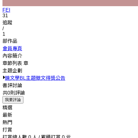
FEI
31
追蹤
/
1
部作品
會員專頁
內容簡介
章節列表
章
主題企劃
鏡文學BL主題徵文得獎公告
書評討論
共0則評論
我要評論
精選
最新
熱門
打賞
打賞總人數 0 人 / 累積打賞 0 元