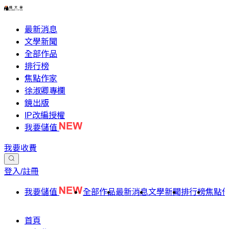
最新消息
文學新聞
全部作品
排行榜
焦點作家
徐淑卿專欄
鏡出版
IP改編授權
我要儲值
我要收費
登入/註冊
我要儲值
全部作品
最新消息
文學新聞
排行榜
焦點
首頁