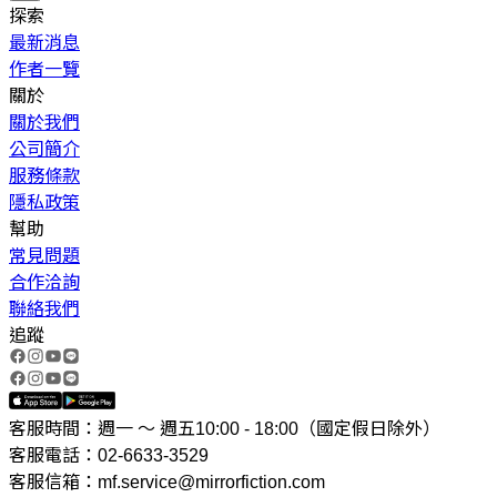
探索
最新消息
作者一覽
關於
關於我們
公司簡介
服務條款
隱私政策
幫助
常見問題
合作洽詢
聯絡我們
追蹤
客服時間：週一 ～ 週五10:00 - 18:00（國定假日除外）
客服電話：02-6633-3529
客服信箱：mf.service@mirrorfiction.com