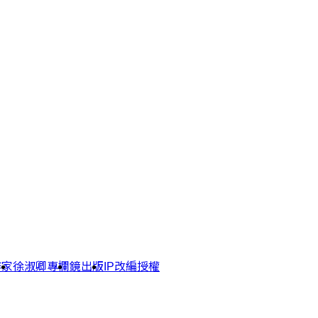
作家
徐淑卿專欄
鏡出版
IP改編授權