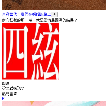
青貧世代：我們在婚姻的路上
步向紅毯的那一端，就是愛情最圓滿的結局？
四絃
21
9
77
熱門書單
R