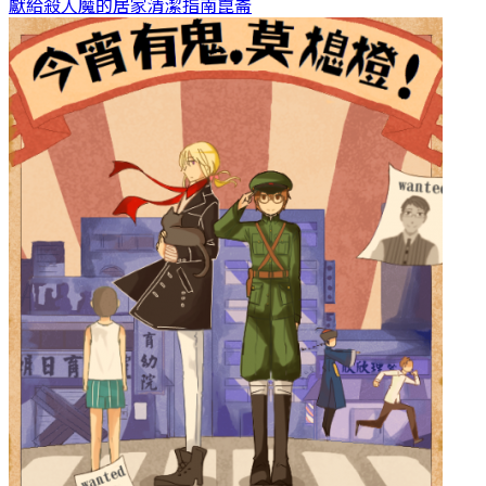
獻給殺人魔的居家清潔指南
崑崙