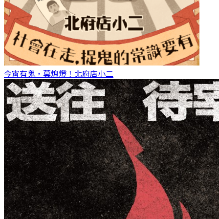
今宵有鬼，莫熄燈！
北府店小二