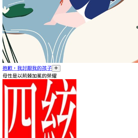
抱歉，我討厭我的孩子
母性是以荊棘加冕的榮耀