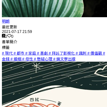
明朗
最近更新
2021-07-17 21:59
2
0
書單簡介
標籤
# 現代
# 都市
# 家庭
# 喜劇
# 拜託了影視化
# 諷刺
# 價值觀
#
金錢
# 婚姻
# 母性
# 懸疑心理
# 鏡文學出版