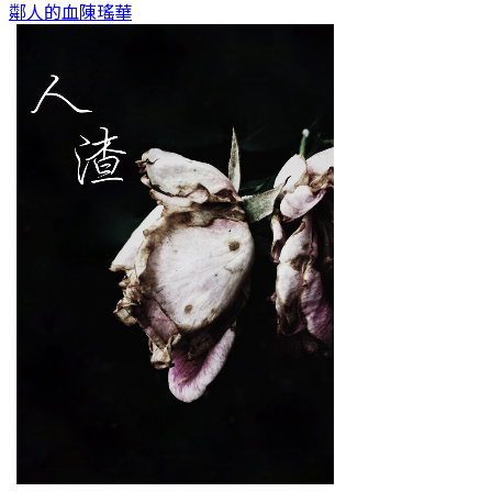
鄰人的血
陳瑤華