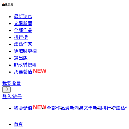
最新消息
文學新聞
全部作品
排行榜
焦點作家
徐淑卿專欄
鏡出版
IP改編授權
我要儲值
我要收費
登入/註冊
我要儲值
全部作品
最新消息
文學新聞
排行榜
焦點
首頁