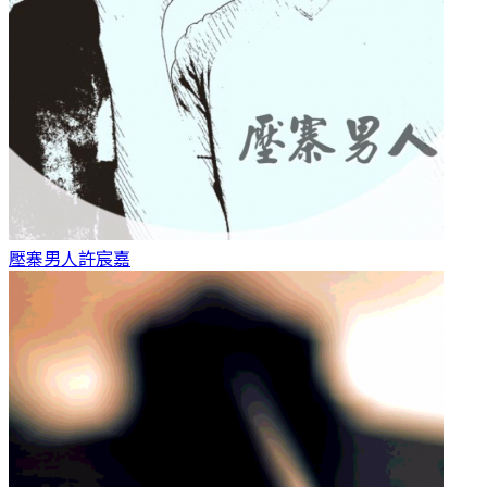
壓寨男人
許宸嘉