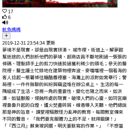
17
6
魷魚媽媽
2019-12-31 23:54:34 更新
夢境不是現實，卻是由現實拼湊。 城市裡，街道上，解夢館
幫迷途的人們剖析他們的夢境、超商店員不斷地刷過一張張的
條碼、理髮師手上的剪刀快速剪過獲利稀少的頭毛；參天的醫
院裡，醫生護士忙錄地在建築物裡奔波、麥噹噹裡一個看海的
客人捻起一根薯條往糖醋醬裡塞、海灘上的派對如常舉行；警
局裡，一件件無聊的糾紛與竊盜堆在辦公桌上。 生活的每一
隅組成了生活，忽視一角的重要性，變化也隨之而來，如洪
濤、如猛獸般，侵蝕所處的現實，破壞人們的心靈，如同宮廟
裡裊裊升起的白煙，爐火焚盡碎屑，線香導入天聽，他們總說
那是神的旨意。 課堂裡驅散怪力亂神的教育，每間教室傳來
不同的聲音。 「我們要克服體力上的不足，就得鍛鍊！」
「『西江月』蘇東坡詞選，明天要默寫的作業。」 「不想當