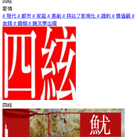
四絃
愛情
# 現代
# 都市
# 家庭
# 喜劇
# 拜託了影視化
# 諷刺
# 價值觀
#
金錢
# 婚姻
# 鏡文學出版
四絃