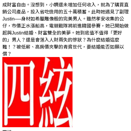
成財富自由。沒想到，小嫻還未增加任何收入，就為了購買直
銷公司產品，投入省吃儉用的五十萬積蓄。此時她遇見了副理
Justin──身材如希臘雕像般的完美男人。雖然孝安收集的公
仔，市價正水漲船高，電競戰隊將前進韓國參賽，她已開始做
起與Justin結婚、財富雙全的美夢。她到底值不值得「更好
的」男人？還是會落入人財兩失的慘狀？為什麼結婚這麼
難！？被低薪、高房價夾擊的青貧世代，要結婚能否如願以
償？