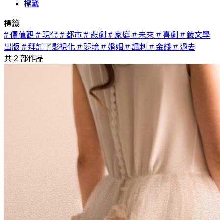
標籤
標籤
# 價值觀
# 現代
# 都市
# 悲劇
# 家庭
# 未來
# 喜劇
# 鏡文學
出版
# 拜託了影視化
# 夢境
# 婚姻
# 諷刺
# 金錢
# 過去
共
2
部作品