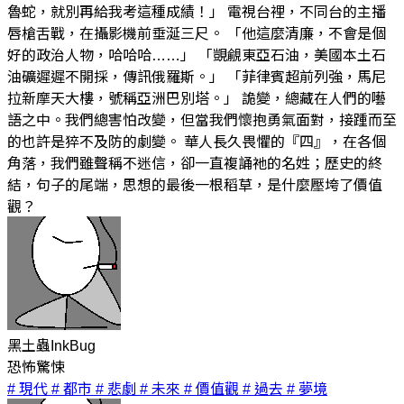
魯蛇，就別再給我考這種成績！」 電視台裡，不同台的主播
唇槍舌戰，在攝影機前垂涎三尺。 「他這麼清廉，不會是個
好的政治人物，哈哈哈……」 「覬覦東亞石油，美國本土石
油礦遲遲不開採，傳訊俄羅斯。」 「菲律賓超前列強，馬尼
拉新摩天大樓，號稱亞洲巴別塔。」 詭變，總藏在人們的囈
語之中。我們總害怕改變，但當我們懷抱勇氣面對，接踵而至
的也許是猝不及防的劇變。 華人長久畏懼的『四』，在各個
角落，我們雖聲稱不迷信，卻一直複誦祂的名姓；歷史的終
結，句子的尾端，思想的最後一根稻草，是什麼壓垮了價值
觀？
黑土蟲InkBug
恐怖驚悚
# 現代
# 都市
# 悲劇
# 未來
# 價值觀
# 過去
# 夢境