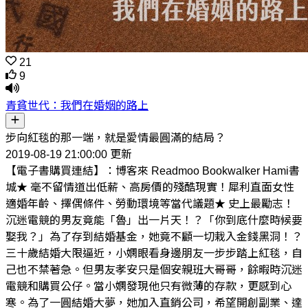
21
9
青貧世代：我們在婚姻的路上
步向紅毯的那一端，就是愛情最圓滿的結局？
2019-08-19 21:00:00 更新
【電子書購買連結】：博客來 Readmoo Bookwalker Hami書
城★ 毫不留情道出低薪、高房價的殘酷現實！犀利直面女性
適婚年齡、擇偶條件、勞動環境等當代議題★ 史上最勵志！
沉迷電競的男友竟能「魯」出一片天！？「你到底什麼時候要
娶我？」為了存到結婚基金，她竟不顧一切栽入金錢黑洞！？
三十歲結婚大限逼近，小嫻眼看身邊朋友一步步踏上紅毯，自
己也不禁著急。但男友孝安只是個安親班大哥哥，餘暇時沉迷
電競和購買公仔。當小嫻發現他只有微薄的存款，更感到心
寒。為了一圓結婚大夢，她加入直銷公司，希望開創副業、達