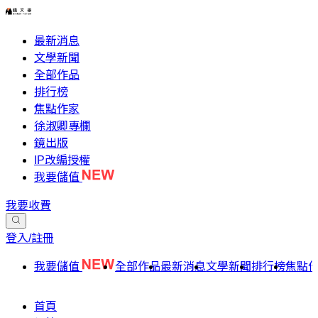
最新消息
文學新聞
全部作品
排行榜
焦點作家
徐淑卿專欄
鏡出版
IP改編授權
我要儲值
我要收費
登入/註冊
我要儲值
全部作品
最新消息
文學新聞
排行榜
焦點
首頁