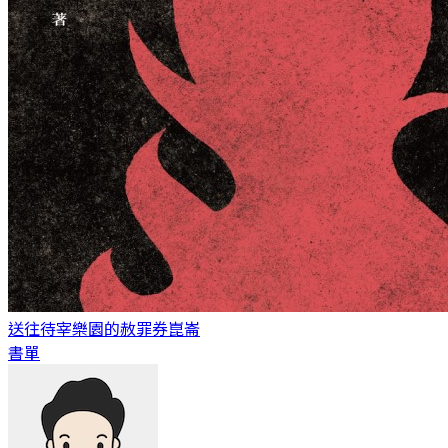
送往待宰樂園的赦罪券
崑崙
書單