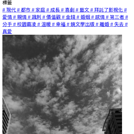
標籤
# 現代
# 都市
# 家庭
# 成長
# 喜劇
# 藝文
# 拜託了影視化
#
愛情
# 親情
# 諷刺
# 價值觀
# 金錢
# 婚姻
# 感情
# 第三者
#
分手
# 校園霸凌
# 溫暖
# 幸福
# 鏡文學出版
# 離婚
# 失去
#
真愛