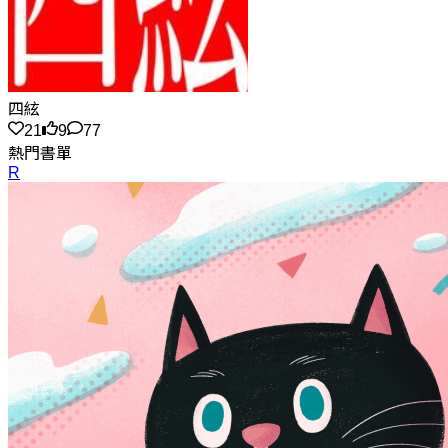
四絃
21
9
77
熱門書單
R