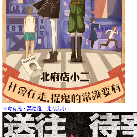
今宵有鬼，莫熄燈！
北府店小二