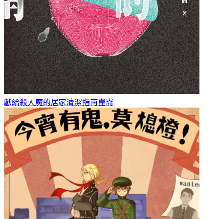
獻給殺人魔的居家清潔指南
崑崙