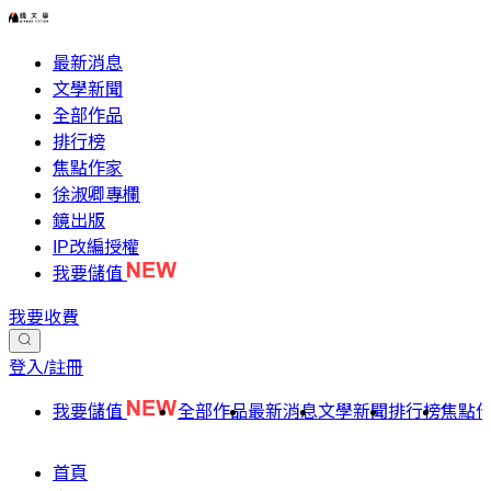
最新消息
文學新聞
全部作品
排行榜
焦點作家
徐淑卿專欄
鏡出版
IP改編授權
我要儲值
我要收費
登入/註冊
我要儲值
全部作品
最新消息
文學新聞
排行榜
焦點
首頁