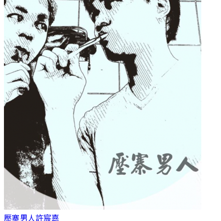
壓寨男人
許宸嘉