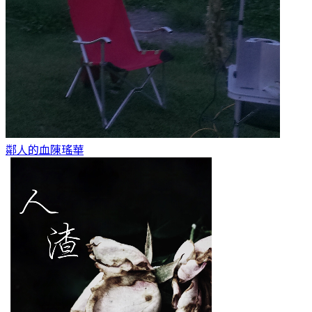
鄰人的血
陳瑤華