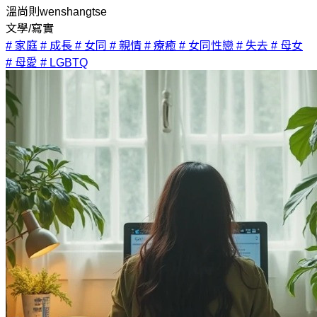
溫尚則wenshangtse
文學/寫實
# 家庭
# 成長
# 女同
# 親情
# 療癒
# 女同性戀
# 失去
# 母女
# 母愛
# LGBTQ