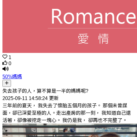
1
0
50%媽媽
失去孩子的人，算不算是一半的媽媽呢?
2025-09-11 14:58:24 更新
三年前的夏天， 我失去了懷胎五個月的孩子。 那個未曾謀
面，卻已深愛至極的人。走出產房的那一刻， 我知道自己還
活著，卻像被挖走一塊心。 我仍是我， 卻再也不完整了。