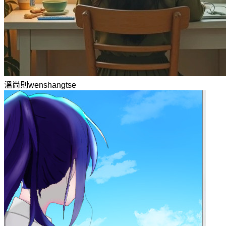
溫尚則wenshangtse