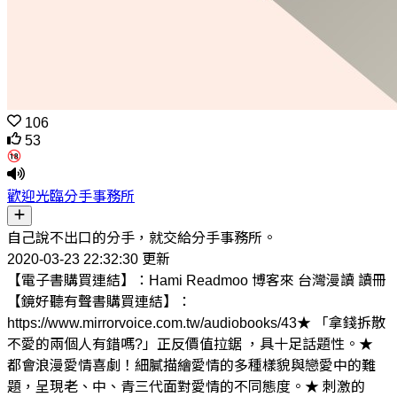
106
53
歡迎光臨分手事務所
自己說不出口的分手，就交給分手事務所。
2020-03-23 22:32:30 更新
【電子書購買連結】：Hami Readmoo 博客來 台灣漫讀 讀冊
【鏡好聽有聲書購買連結】：
https://www.mirrorvoice.com.tw/audiobooks/43★ 「拿錢拆散
不愛的兩個人有錯嗎?」正反價值拉鋸 ，具十足話題性。★
都會浪漫愛情喜劇！細膩描繪愛情的多種樣貌與戀愛中的難
題，呈現老、中、青三代面對愛情的不同態度。★ 刺激的