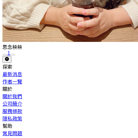
思念秧秧
1
探索
最新消息
作者一覽
關於
關於我們
公司簡介
服務條款
隱私政策
幫助
常見問題