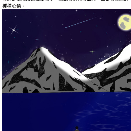
種種心情。