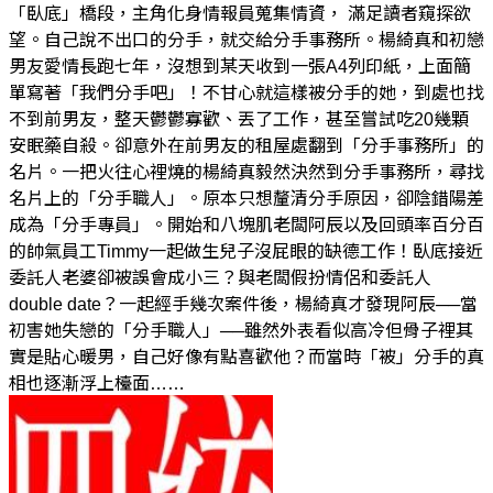
「臥底」橋段，主角化身情報員蒐集情資， 滿足讀者窺探欲
望。自己說不出口的分手，就交給分手事務所。楊綺真和初戀
男友愛情長跑七年，沒想到某天收到一張A4列印紙，上面簡
單寫著「我們分手吧」！不甘心就這樣被分手的她，到處也找
不到前男友，整天鬱鬱寡歡、丟了工作，甚至嘗試吃20幾顆
安眠藥自殺。卻意外在前男友的租屋處翻到「分手事務所」的
名片。一把火往心裡燒的楊綺真毅然決然到分手事務所，尋找
名片上的「分手職人」。原本只想釐清分手原因，卻陰錯陽差
成為「分手專員」。開始和八塊肌老闆阿辰以及回頭率百分百
的帥氣員工Timmy一起做生兒子沒屁眼的缺德工作！臥底接近
委託人老婆卻被誤會成小三？與老闆假扮情侶和委託人
double date？一起經手幾次案件後，楊綺真才發現阿辰──當
初害她失戀的「分手職人」──雖然外表看似高冷但骨子裡其
實是貼心暖男，自己好像有點喜歡他？而當時「被」分手的真
相也逐漸浮上檯面……