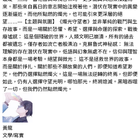
來。那些來自舊日的意志開始注視著他。潛伏在現實中的異變
逐漸逼近。而他所點燃的燭光，也可能引來更深層的絕
望……---【主題與氛圍】《燭光守望者》並非單純的戰鬥與生
存故事，而是一場關於恐懼、希望、選擇與命運的探索。戰後
廢墟感： 這是個殘破的世界，人類文明已崩潰，所有的過去
都被遺忘，僅存者如流亡者般漂泊。克蘇魯式神秘感： 無法
理解的存在潛伏在現實中，低語與幻象無處不在，信仰與理智
本身都是一場考驗。絕望與微光： 這不是拯救世界的故事，
而是關於掙扎、關於那些不願放棄的人們，即便知道希望渺
茫，他們仍選擇點燃燭火。這是一場無法逆轉的終焉，但即便
如此，仍有人選擇守望光明，哪怕那光，終將熄滅。黑暗吞噬
了一切，但我們仍然點燃燭光。
黃龍
文學/寫實