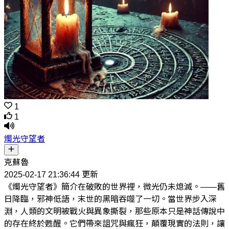
1
1
燭光守望者
克蘇魯
2025-02-17 21:36:44 更新
《燭光守望者》簡介在破敗的世界裡，微光仍未熄滅。——舊
日降臨，邪神低語，末世的黑暗吞噬了一切。當世界步入深
淵，人類的文明被戰火與異象撕裂，那些原本只是神話傳說中
的存在終於甦醒。它們帶來詛咒與瘋狂，顛覆現實的法則，讓