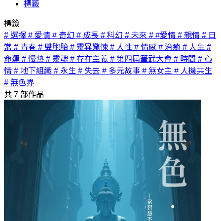
標籤
標籤
# 選擇
# 愛情
# 奇幻
# 成長
# 科幻
# 未來
# #愛情
# 親情
# 日
常
# 青春
# 雙胞胎
# 靈異驚悚
# 人性
# 情感
# 治癒
# 人生
#
命運
# 慢熱
# 靈魂
# 存在主義
# 第四屆筆武大會
# 時間
# 心
情
# 地下組織
# 永生
# 失去
# 多元故事
# 無女主
# 人機共生
# 無色界
共
7
部作品