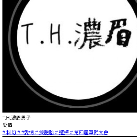
T.H.濃眉男子
愛情
# 科幻
# #愛情
# 雙胞胎
# 選擇
# 第四屆筆武大會