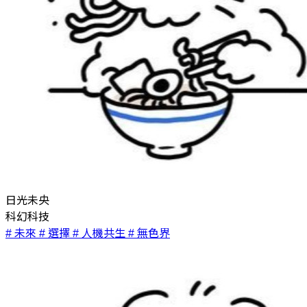
日光未央
科幻科技
# 未來
# 選擇
# 人機共生
# 無色界