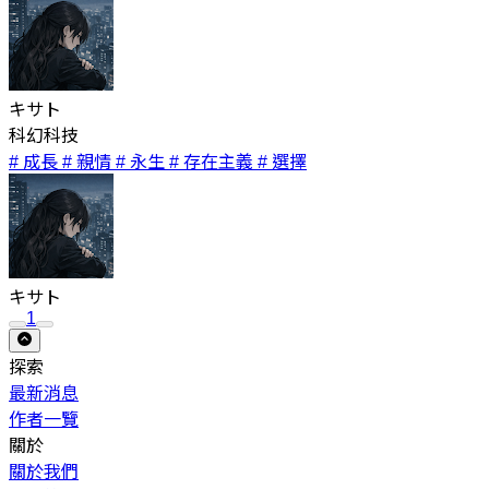
キサト
科幻科技
# 成長
# 親情
# 永生
# 存在主義
# 選擇
キサト
1
探索
最新消息
作者一覽
關於
關於我們