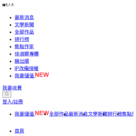
最新消息
文學新聞
全部作品
排行榜
焦點作家
徐淑卿專欄
鏡出版
IP改編授權
我要儲值
我要收費
登入/註冊
我要儲值
全部作品
最新消息
文學新聞
排行榜
焦點
首頁