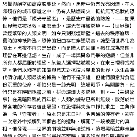
恐懼與絕望如瘟疫般蔓延。然而，黑暗中仍有光亮閃爍。在人
類殘存的城市廢墟之中，仍有人點燃燭火，抵抗無可名狀的恐
怖。他們是「燭光守望者」，是歷史中最後的防線。——如果
世界無法被拯救，那麼至少，讓光芒持續燃燒。---【世界觀】
曾經繁榮的人類文明，如今只剩殘垣斷壁。過去的秩序崩壞，
舊時的神祇降臨，恐怖的扭曲存在穿透現實，讓整個世界化為
廢土。黑夜不再只是黑夜，而是噬人的囚籠。瘋狂成為常態，
理智在耳邊低語。生存，成了一場與異象鬥爭的遊戲。但並非
所有人都屈服於絕望。某些人選擇點燃燭火，在末日裡尋找希
望。他們以殘存的知識與意志對抗這片腐敗的世界，以生命為
代價守護人類最後的據點。他們不是英雄，但他們願意背負這
份沉重的使命，哪怕只是一絲光明。這場戰爭，無關勝負。他
們只是在時間耗盡之前，拼命讓燭火多燃燒一刻。---【主線故
事】在黑暗降臨的百年後，人類的據點已所剩無幾，散落於世
界各地的倖存者彼此隔絕，在恐懼與失落中掙扎求生。主角作
為一名「守夜者」，原本只是末日裡一名普通的倖存者，卻在
一次意外中接觸到某個古老的遺跡，解開了一段被塵封的真
相。他發現——世界的崩壞並非無法逆轉，這場黑暗並非毫無
破綻。然而，當他嘗試尋找答案時，更多詭異與危險接踵而