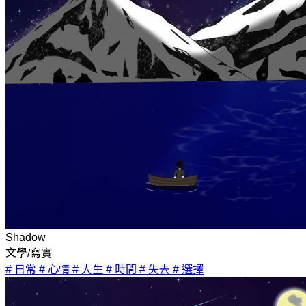
Shadow
文學/寫實
# 日常
# 心情
# 人生
# 時間
# 失去
# 選擇