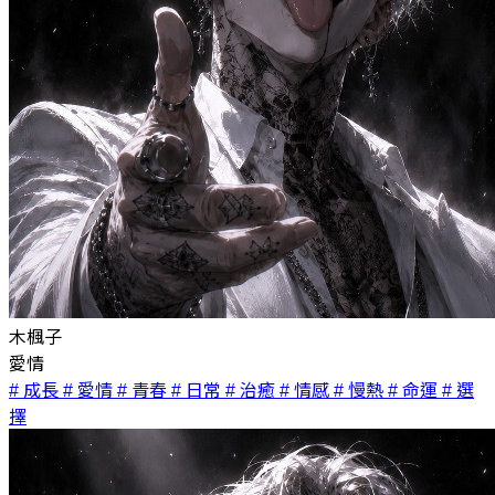
木楓子
愛情
# 成長
# 愛情
# 青春
# 日常
# 治癒
# 情感
# 慢熱
# 命運
# 選
擇