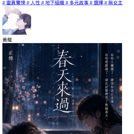
# 靈異驚悚
# 人性
# 地下組織
# 多元故事
# 選擇
# 無女主
黃龍