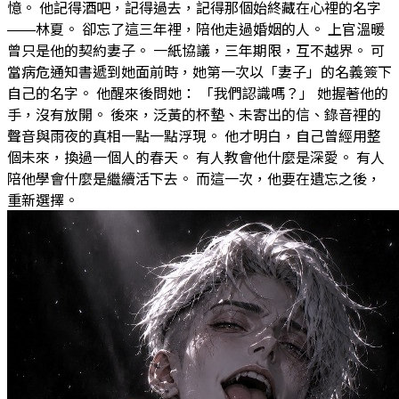
憶。 他記得酒吧，記得過去，記得那個始終藏在心裡的名字
——林夏。 卻忘了這三年裡，陪他走過婚姻的人。 上官溫暖
曾只是他的契約妻子。 一紙協議，三年期限，互不越界。 可
當病危通知書遞到她面前時，她第一次以「妻子」的名義簽下
自己的名字。 他醒來後問她： 「我們認識嗎？」 她握著他的
手，沒有放開。 後來，泛黃的杯墊、未寄出的信、錄音裡的
聲音與雨夜的真相一點一點浮現。 他才明白，自己曾經用整
個未來，換過一個人的春天。 有人教會他什麼是深愛。 有人
陪他學會什麼是繼續活下去。 而這一次，他要在遺忘之後，
重新選擇。