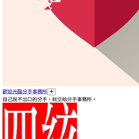
歡迎光臨分手事務所
自己說不出口的分手，就交給分手事務所。