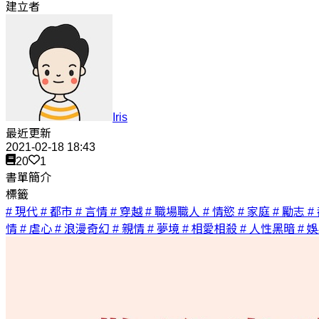
建立者
Iris
最近更新
2021-02-18 18:43
20
1
書單簡介
標籤
# 現代
# 都市
# 言情
# 穿越
# 職場職人
# 情慾
# 家庭
# 勵志
#
情
# 虐心
# 浪漫奇幻
# 親情
# 夢境
# 相愛相殺
# 人性黑暗
# 