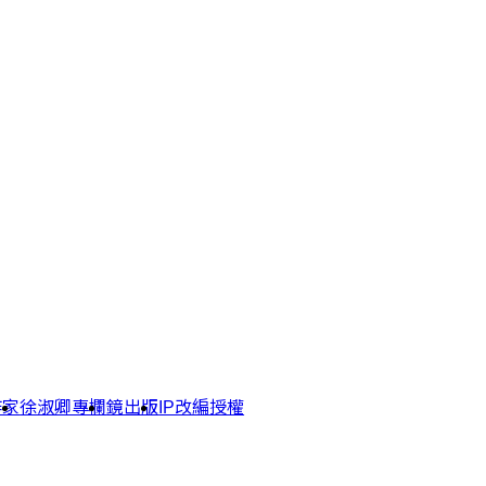
作家
徐淑卿專欄
鏡出版
IP改編授權