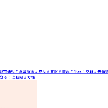
 都市傳說
# 溫馨療癒
# 成長
# 冒險
# 懷舊
# 犯罪
# 空難
# 未婚
娛樂圈
# 演藝圈
# 友情