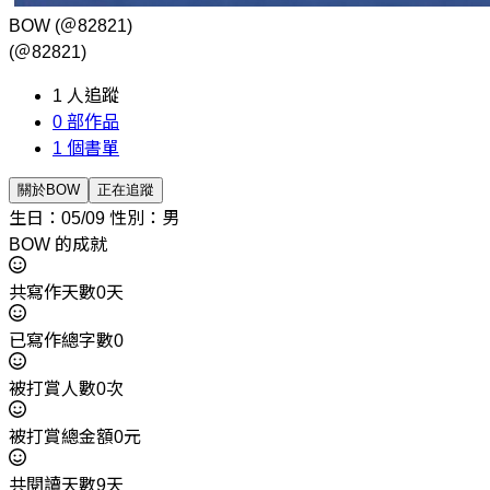
BOW
(＠82821)
(＠82821)
1
人追蹤
0
部作品
1
個書單
關於BOW
正在追蹤
生日：05/09
性別：男
BOW 的成就
共寫作天數0天
已寫作總字數0
被打賞人數0次
被打賞總金額0元
共閱讀天數9天