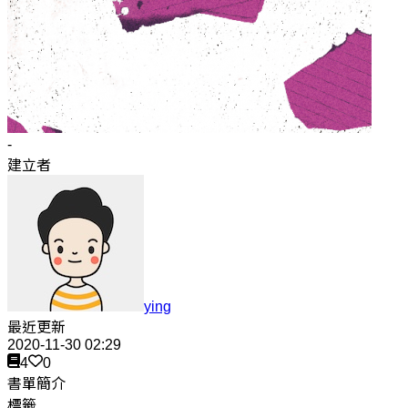
-
建立者
ying
最近更新
2020-11-30 02:29
4
0
書單簡介
標籤