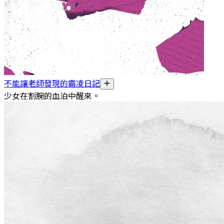
不能讓老師發現的霸凌日記
少女在割腕的血泊中醒來。