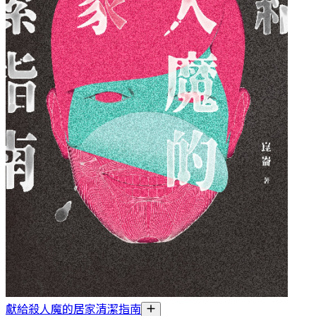
獻給殺人魔的居家清潔指南