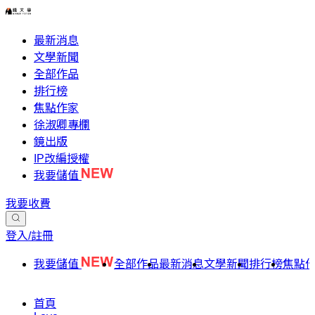
最新消息
文學新聞
全部作品
排行榜
焦點作家
徐淑卿專欄
鏡出版
IP改編授權
我要儲值
我要收費
登入/註冊
我要儲值
全部作品
最新消息
文學新聞
排行榜
焦點
首頁