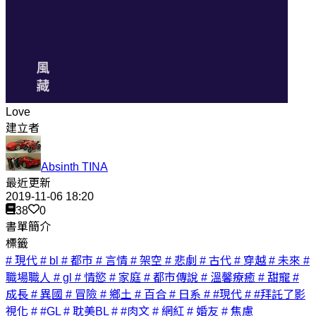
Love
建立者
Absinth TINA
最近更新
2019-11-06 18:20
38
0
書單簡介
標籤
# 現代
# bl
# 都市
# 言情
# 架空
# 悲劇
# 古代
# 穿越
# 未來
#
職場職人
# gl
# 情慾
# 家庭
# 都市傳說
# 溫馨療癒
# 甜寵
#
成長
# 異國
# 冒險
# 鄉土
# 百合
# 日系
# #現代
# #拜託了影
視化
# #GL
# 耽美BL
# #肉文
# 網紅
# 婚友
# 焦慮