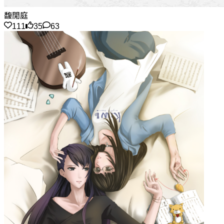
馥閒庭
111
35
63