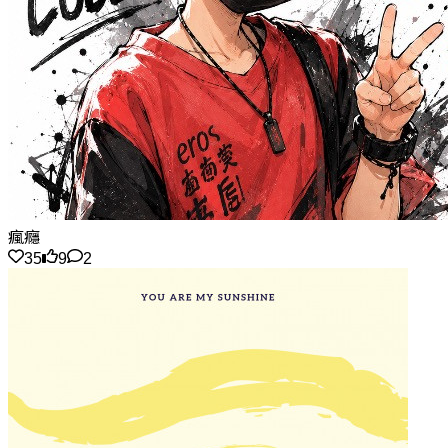
瘋癮
35
9
2