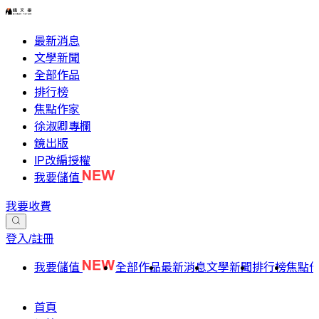
最新消息
文學新聞
全部作品
排行榜
焦點作家
徐淑卿專欄
鏡出版
IP改編授權
我要儲值
我要收費
登入/註冊
我要儲值
全部作品
最新消息
文學新聞
排行榜
焦點
首頁