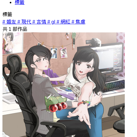
標籤
標籤
# 婚友
# 現代
# 言情
# gl
# 網紅
# 焦慮
共
1
部作品