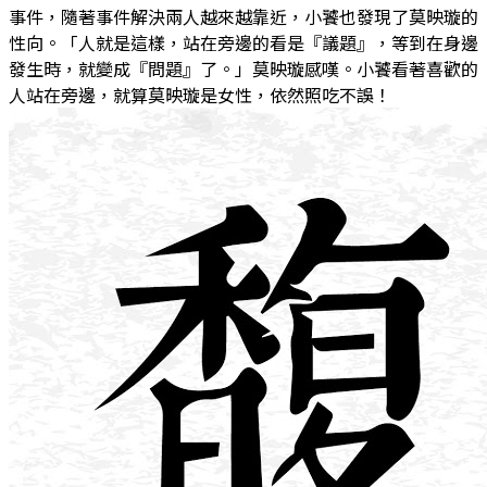
事件，隨著事件解決兩人越來越靠近，小饕也發現了莫映璇的
性向。「人就是這樣，站在旁邊的看是『議題』，等到在身邊
發生時，就變成『問題』了。」莫映璇感嘆。小饕看著喜歡的
人站在旁邊，就算莫映璇是女性，依然照吃不誤！