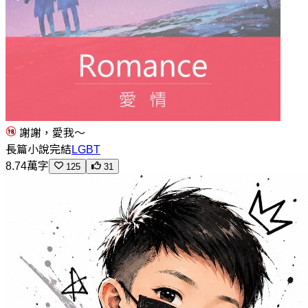
謝謝，愛我～
長篇小說
完結
LGBT
8.74萬字
125
31