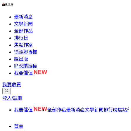
最新消息
文學新聞
全部作品
排行榜
焦點作家
徐淑卿專欄
鏡出版
IP改編授權
我要儲值
我要收費
登入/註冊
我要儲值
全部作品
最新消息
文學新聞
排行榜
焦點
首頁