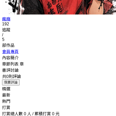
瘋癮
192
追蹤
/
5
部作品
會員專頁
內容簡介
章節列表
章
書評討論
共0則評論
我要評論
精選
最新
熱門
打賞
打賞總人數 0 人 / 累積打賞 0 元