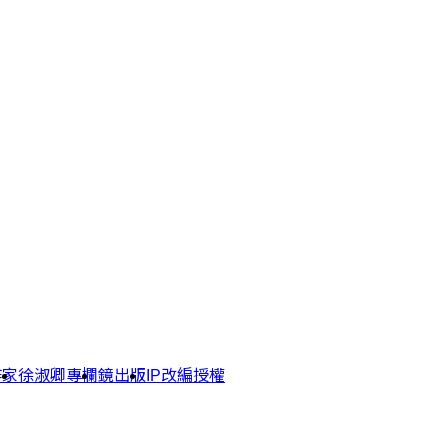
作家
徐淑卿專欄
鏡出版
IP改編授權