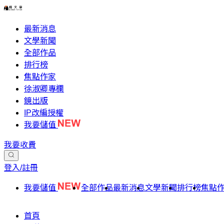
最新消息
文學新聞
全部作品
排行榜
焦點作家
徐淑卿專欄
鏡出版
IP改編授權
我要儲值
我要收費
登入/註冊
我要儲值
全部作品
最新消息
文學新聞
排行榜
焦點
首頁