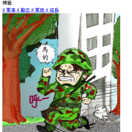
標籤
# 軍事
# 勵志
# 軍旅
# 成長