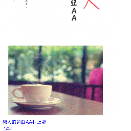
戀人的肯亞AA
村上娜
心裡