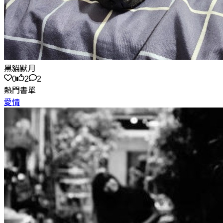
黑貓默月
0
2
2
熱門書單
愛情