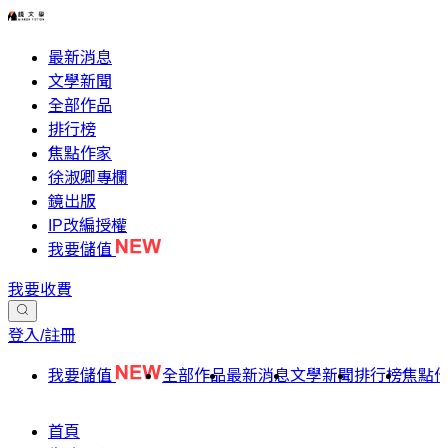
最新消息
文學新聞
全部作品
排行榜
焦點作家
徐淑卿專欄
鏡出版
IP改編授權
我要儲值
我要收費
登入/註冊
我要儲值
全部作品
最新消息
文學新聞
排行榜
焦點
首頁