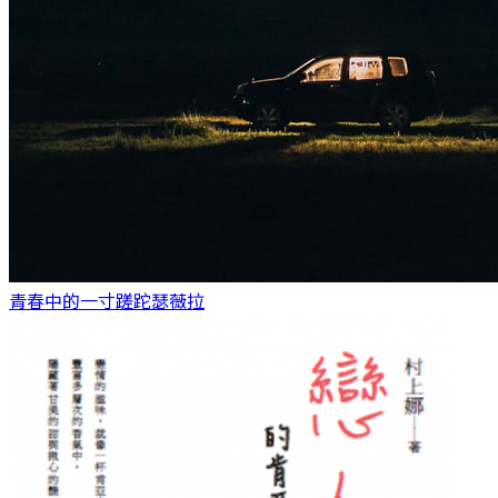
青春中的一寸蹉跎
瑟薇拉