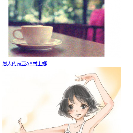
戀人的肯亞AA
村上娜