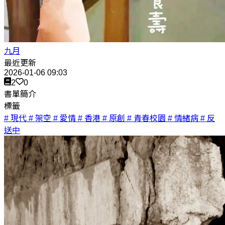
九月
最近更新
2026-01-06 09:03
2
0
書單簡介
標籤
# 現代
# 架空
# 愛情
# 香港
# 原創
# 青春校園
# 情緒病
# 反
送中