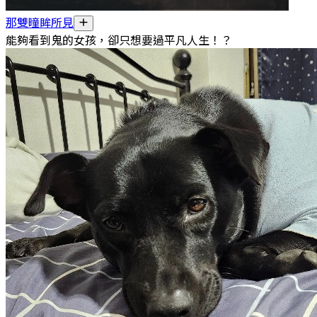
那雙曈眸所見
能夠看到鬼的女孩，卻只想要過平凡人生！？