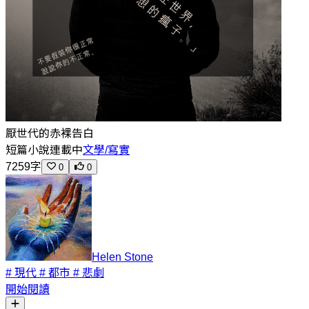
厭世代的赤裸告白
短篇小說
連載中
文學/寫實
7259字
0
0
Helen Stone
# 現代
# 都市
# 悲劇
開始閱讀