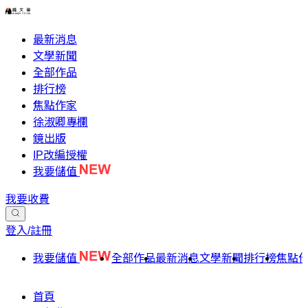
最新消息
文學新聞
全部作品
排行榜
焦點作家
徐淑卿專欄
鏡出版
IP改編授權
我要儲值
我要收費
登入/註冊
我要儲值
全部作品
最新消息
文學新聞
排行榜
焦點
首頁