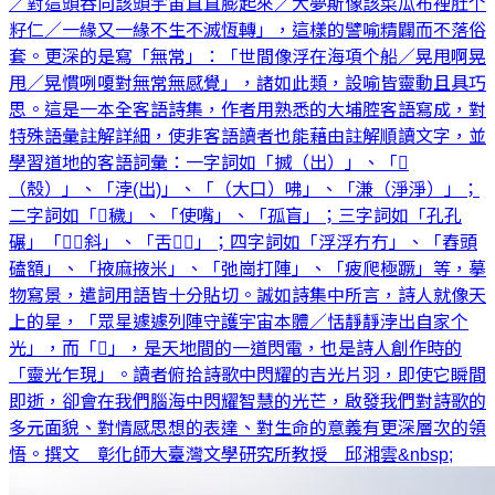
／對這頭吞向該頭宇宙直直膨起來／大夢斯像該菜瓜布裡肚个
籽仁／一緣又一緣不生不滅恆轉」，這樣的譬喻精闢而不落俗
套。更深的是寫「無常」：「世間像浮在海項个船／晃甩啊晃
甩／晃慣咧嗄對無常無感覺」，諸如此類，設喻皆靈動且具巧
思。這是一本全客語詩集，作者用熟悉的大埔腔客語寫成，對
特殊語彙註解詳細，使非客語讀者也能藉由註解順讀文字，並
學習道地的客語詞彙：一字詞如「搣（出）」、「㪐
（殼）」、「浡(出)」、「（大口）咈」、「溓（淨淨）」；
二字詞如「遰穢」、「使嘴」、「孤盲」；三字詞如「孔孔
碾」「稴稴斜」、「舌㐁㐁」；四字詞如「浮浮冇冇」、「舂頭
磕額」、「掖麻掖米」、「弛崗打陣」、「疲爬極蹶」等，摹
物寫景，遣詞用語皆十分貼切。誠如詩集中所言，詩人就像天
上的星，「眾星遽遽列陣守護宇宙本體／恬靜靜浡出自家个
光」，而「爧」，是天地間的一道閃電，也是詩人創作時的
「靈光乍現」。讀者俯拾詩歌中閃耀的吉光片羽，即使它瞬間
即逝，卻會在我們腦海中閃耀智慧的光芒，啟發我們對詩歌的
多元面貌、對情感思想的表達、對生命的意義有更深層次的領
悟。撰文 彰化師大臺灣文學研究所教授 邱湘雲&nbsp;