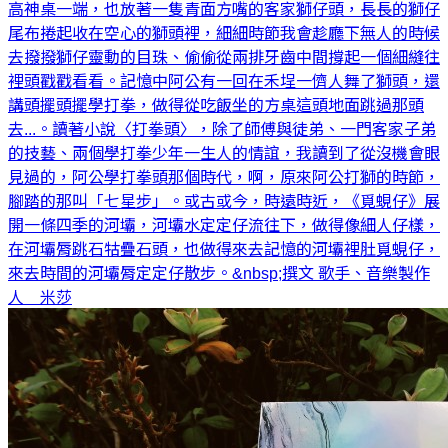
高神桌一端，也放著一隻青面方嘴的客家獅仔頭，長長的獅仔
尾布捲起收在空心的獅頭裡，細細時節我會趁廳下無人的時候
去撥撥獅仔靈動的目珠、偷偷從兩排牙齒中間撐起一個細縫往
裡頭戳戳看看。記憶中阿公有一回在禾埕一儕人舞了獅頭，還
講頭擺頭擺學打拳，做得從吃飯坐的方桌這頭地面跳過那頭
去...。讀著小說〈打拳頭〉，除了師傅與徒弟、一門客家子弟
的技藝、兩個學打拳少年一生人的情誼，我讀到了從沒機會眼
見過的，阿公學打拳頭那個時代，啊，原來阿公打獅的時節，
腳踏的那叫「七星步」。或古或今，時遠時近，《覓蜆仔》展
開一條四季的河壩，河壩水定定仔流往下，做得像細人仔樣，
在河壩脣跳石牯疊石頭，也做得來去記憶的河壩裡肚覓蜆仔，
來去時間的河壩脣定定仔散步。&nbsp;撰文 歌手、音樂製作
人 米莎