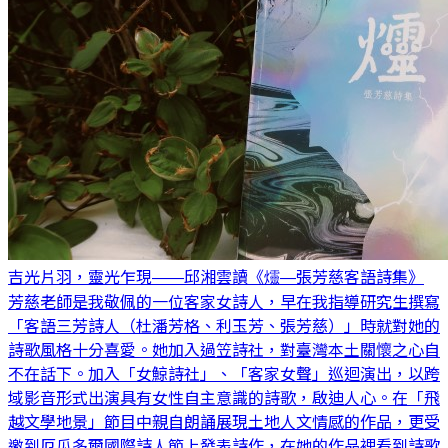
吉光片羽，靈光乍現——邱湘雲讀《爧—張芳慈客語詩集》
芳慈老師是我敬佩的一位客家女詩人，早在我指導研究生撰寫
「客語三芳詩人（杜潘芳格、利玉芳、張芳慈）」時就對她的
詩歌風格十分喜愛。她加入過笠詩社，對臺灣本土關懷之心自
不在話下。加入「女鯨詩社」、「客家女聲」巡迴演出，以跨
域影音形式出演具有女性自主意識的詩歌，啟迪人心。在「飛
越文學地景」節目中親自朗誦展現土地人文情感的作品，更受
邀到厄瓜多爾國際詩人節上發表詩作，在她的作品裡看到詩歌