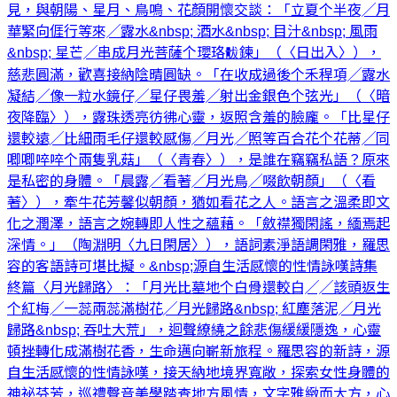
見，與朝陽、星月、鳥鳴、花顏開懷交談：「立夏个半夜╱月
華緊向𠊎行等來╱露水&nbsp; 酒水&nbsp; 目汁&nbsp; 風雨
&nbsp; 星芒╱串成月光菩薩个瓔珞䯋鍊」（〈日出入〉），
慈悲圓滿，歡喜接納陰晴圓缺。「在收成過後个禾稈項╱露水
凝結╱像一粒水鏡仔╱星仔畏羞╱射出金銀色个弦光」（〈暗
夜降臨〉），露珠透亮彷彿心靈，返照含羞的臉龐。「比星仔
還較遠╱比細雨毛仔還較感傷╱月光╱照等百合花个花蒂╱同
唧唧啐啐个兩隻乳菇」（〈青春〉），是誰在竊竊私語？原來
是私密的身體。「晨露╱看著╱月光鳥╱啜飲朝顏」（〈看
著〉），牽牛花芳馨似朝顏，猶如看花之人。語言之溫柔即文
化之潤澤，語言之婉轉即人性之蘊藉。「斂襟獨閑謠，緬焉起
深情。」（陶淵明〈九日閑居〉），語詞素淨語調閑雅，羅思
容的客語詩可堪比擬。&nbsp;源自生活感懷的性情詠嘆詩集
終篇〈月光歸路〉：「月光比墓地个白骨還較白╱╱該頭返生
个紅梅╱一蕊兩蕊滿樹花╱月光歸路&nbsp; 紅塵落泥╱月光
歸路&nbsp; 吞吐大荒」，迴聲繚繞之餘悲傷緩緩隱逸，心靈
頓挫轉化成滿樹花香，生命邁向嶄新旅程。羅思容的新詩，源
自生活感懷的性情詠嘆，接天納地境界寬敞，探索女性身體的
神祕芬芳，巡禮聲音美學踏查地方風情，文字雅緻而大方，心