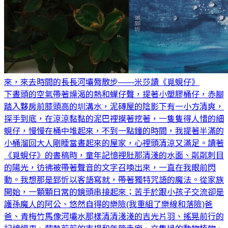
來，來去時間的長長河壩脣散步——米莎讀《覓蜆仔》
下晝頭的空氣帶著燥渴的熱和蟬仔聲，提著小塑膠桶仔，赤腳
踏入夥房前膝頭高的圳溝水，泥磚屋的陰影下有一小方清爽，
探手到底，在涼涼黏黏的泥巴裡摸著挖著，一隻隻得人惜的細
蜆仔，慢慢在桶中堆起來，不到一點鐘的時間，我提著半滿的
小桶溜回大人剛睡當晝起來的屋家，心裡頭清涼又滿足。讀著
《覓蜆仔》的書稿時，童年記憶裡肚那清淺的水面、粼粼刺目
的陽光，彷彿被帶著聲音的文字召喚出來，一直在我眼前閃
動。我想那是郅忻以客語寫就，帶著獨特咒語的魔法。從家族
開始，一顆顆日常的鏡頭串接起來；苦手於跟小孩子交流卻是
護孫魔人的阿公、悠然自得的樂險(我重組了樂線和落險)爸
爸、青梅竹馬像河壩水那樣清清淺淺的吉光片羽、搖晃前行的