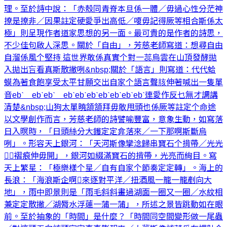
理。至於詩中說：「赤殼同青脊本旦係一體／毋過心性分茫神
撩是撩非／因果註定硬愛爭出高低／嗄毋記得厥等相合斯係太
極」則呈現作者道家思想的另一面。最可貴的是作者的詩思，
不少佳句啟人深思。關於「自由」，芳慈老師寫道：想尋自由
自溜係風个堅持 這世界敢係真實个對一蕊烏雲在山頂發酵拋
入拋出吂看真斯散撇咧&nbsp;關於「語言」則寫道：代代蛤
蟆為著食飽享受太平甘願交出自家个語言聲胲伸著喊出一隻單
音ebˋ ebˋebˋ ebˋebˋebˋebˋebˋebˋebˋ連愛作反乜無才調講
清楚&nbsp;山狗太單曉頷頷拜毋敢甩頭也係厥等註定个命途
以文學創作而言，芳慈老師的詩譬喻豐富，意象生動，如寫落
日入暝時，「日頭絲分大鑊定定弇落來／一下那啊斯斷烏
咧」。形容天上銀河：「天河斯像攣淰歸串寶石个揹帶／光光
𥍉𥍉褶痕伸毋開」，銀河如綴滿寶石的揹帶，光亮而絢目。寫
天上繁星：「極樂樣个星／自有自家个節奏定定轉」。海上的
長浪：「海浪斯企啊䟘來逐對平洋／扭酒風一籠一籠剷向大
地」，雨中即景則是「雨毛斜斜畫過湖面一圈又一圈／水紋相
兼定定散撇／湖脣水浮蓮一蒲一蒲」，所述之景皆跳動如在眼
前。至於抽象的「時間」是什麼？「時間同空間變形做一尾蟲