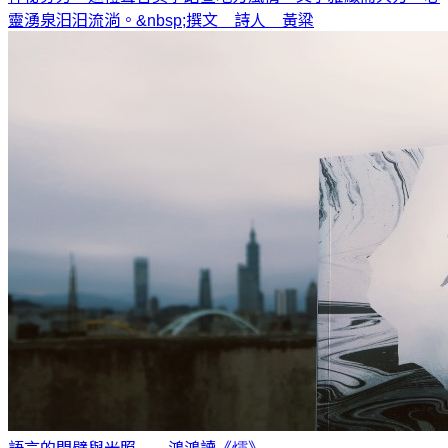
靈湧泉汨汨流淌。&nbsp;撰文 詩人 黃粱