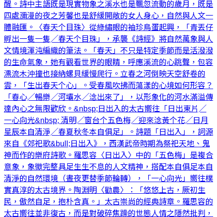
醒。詩中主語既是現實物象之溪水也是飄忽流動的歲月，既是
四處瀰漫的夜之芳馨也是舒緩開敞的女人身心，自然與人文一
體融匯。〈春天个目珠〉從綠繡眼的袖珍鳥蛋起興，「青丟仔
孵出一隻一隻╱春天个目珠」，承襲《詩經》將自然萬象與人
文情境渾沌編織的筆法。「春天」不只是特定季節而是活潑潑
的生命氣象，她有觀看世界的眼睛，呼應溪流的心跳聲，包容
漂流木沖撞也接納螺貝緩慢爬行。立春之河倒映天空舒卷的
雲，「生出春天个心」。受春風吹拂而蕩漾的心境如何形容？
「春心╱暢樂╱河壩水╱淰出來了」，以形象化的河水滿溢傳
達內心之無限歡欣。&nbsp;日出入的太古嚮往「日出東片╱
一心向光&nbsp; 清明╱窗台个五色梅╱迎來淰黃个花╱日月
星辰本自清淨╱春夏秋冬本自俱足」。詩題「日出入」，詞源
來自《郊祀歌&bull;日出入》，西漢武帝時期為祭祀天地、鬼
神而作的樂府詩歌。羅思容〈日出入〉中的「五色梅」是複合
意象，象徵完整具足生生不息的人文精神，搭配本自俱足本自
清淨的自然環境（晝夜更替季節輪轉），「一心向光」嚮往樸
實真淳的太古境界。陶淵明〈勸農〉：「悠悠上古，厥初生
民，傲然自足，抱朴含真。」太古崇尚的經典詩章。羅思容的
太古嚮往並非復古，而是對破碎焦躁的世態人情之隱然批判，