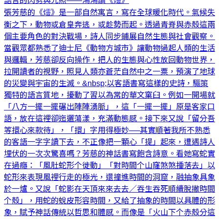
語言的閃劈與光照——鴻鴻讀《爧》
張芳慈的《爧》是一部自然寓言，寫在全球暖化時代。氣候失
衡之下，動物或倉皇奔逃，或趁勢而起。透過青脊與赤殼這兩
個主要角色的對決戰場，詩人同步鋪展自然生態與社會觀察。
當觀眾都熟悉了迪士尼《動物方城市》讓動物過起人類的生活
與邏輯，芳慈卻反向操作，把人的生態與心性放回動物世界，
拉開讀者的視野，照見人類亦蒼茫自然中之一粟，預演了地球
的災變與宇宙的生滅。&nbsp;以客語書寫這樣的史詩，驅策
獨特的語言質地，擾動了習以為常的華文窠臼。例如一開場就
「八方一擺一擺碾出陣陣湧脈」，這「一擺一擺」原是客家口
語，放在這裡卻迤邐蕩漾，充滿動態感。接下來又說「留分吾
等擐心來款待」，「擐」字用得極妙──其實順著我所不熟悉
的客語一字字讀下去，不正像把一顆心「提」起來，遭遇詩人
埋伏的一次次驚喜嗎？芳慈的神話書寫飽含詩意。看她寫蛇實
在過癮：「風肚蛇形个徙動」「對時間个山窿煞煞揰落去」以
蛇形來表現風裡行走的極光，還撞進時間的洞窟，融抽象具象
於一爐。又說「蛇影在天頂來來去去／吞生吞死順續脫撇時間
个殼」，用蛇的蛻皮形容時間，又給了抽象的時間以具體的形
象，賦予神話傳統以哲思和體感。而像是「火山下个赤殼分這