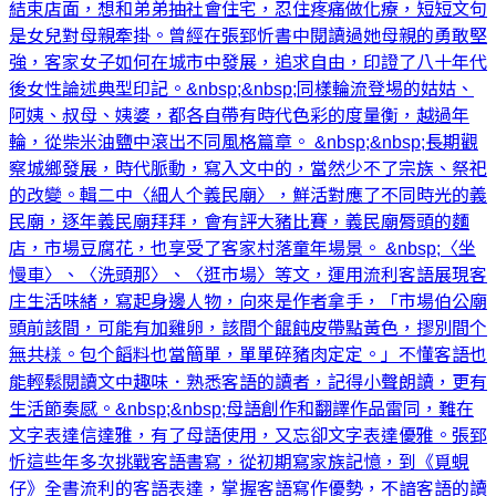
結束店面，想和弟弟抽社會住宅，忍住疼痛做化療，短短文句
是女兒對母親牽掛。曾經在張郅忻書中閱讀過她母親的勇敢堅
強，客家女子如何在城市中發展，追求自由，印證了八十年代
後女性論述典型印記。&nbsp;&nbsp;同樣輪流登埸的姑姑、
阿姨、叔母、姨婆，都各自帶有時代色彩的度量衡，越過年
輪，從柴米油鹽中滾出不同風格篇章。 &nbsp;&nbsp;長期觀
察城鄉發展，時代脈動，寫入文中的，當然少不了宗族、祭祀
的改變。輯二中〈細人个義民廟〉，鮮活對應了不同時光的義
民廟，逐年義民廟拜拜，會有評大豬比賽，義民廟脣頭的麵
店，市場豆腐花，也享受了客家村落童年場景。 &nbsp;〈坐
慢車〉、〈洗頭那〉、〈逛市場〉等文，運用流利客語展現客
庄生活味緒，寫起身邊人物，向來是作者拿手，「市場伯公廟
頭前該間，可能有加雞卵，該間个餛飩皮帶點黃色，摎別間个
無共様。包个饀料也當簡單，單單碎豬肉定定。」不懂客語也
能輕鬆閱讀文中趣味．熟悉客語的讀者，記得小聲朗讀，更有
生活節奏感。&nbsp;&nbsp;母語創作和翻譯作品雷同，難在
文字表達信達雅，有了母語使用，又忘卻文字表達優雅。張郅
忻這些年多次挑戰客語書寫，從初期寫家族記憶，到《覓蜆
仔》全書流利的客語表達，掌握客語寫作優勢，不諳客語的讀