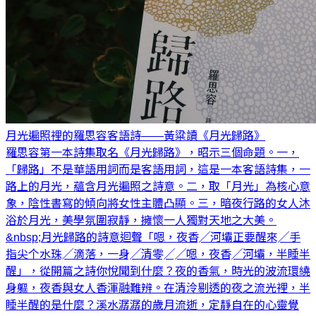
月光遍照裡的羅思容客語詩——黃粱讀《月光歸路》
羅思容第一本詩集取名《月光歸路》，昭示三個命題。一，
「歸路」不是華語用詞而是客語用詞，這是一本客語詩集，一
路上的月光，蘊含月光遍照之詩意。二，取「月光」為核心意
象，陰性書寫的傾向將女性主體凸顯。三，暗夜行路的女人沐
浴於月光，美學氛圍寂靜，擁懷一人獨對天地之大美。
&nbsp;月光歸路的詩意迴聲「嗯，夜香╱河壩正要醒來╱手
指尖个水珠╱滴落，一身╱清零╱╱嗯，夜香╱河壩，半睡半
醒」，從開篇之詩你悅聞到什麼？夜的香氣，時光的波流環繞
身軀，夜香與女人香渾融難辨。在清泠剔透的夜之流光裡，半
睡半醒的是什麼？溪水潺潺的歲月流逝，定靜自在的心靈覺