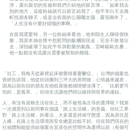
淨，露出親切的笑臉和我們介紹他的留言簿，「如果我去
別的地方，這樣粉絲就可以留言給我了」他平常白天去壽
町找朋友聊天，或是去前面的公園曬太陽，露宿兩年了，
「人生沒有什麼好煩惱的事啊。」
在當我震驚時，另一位粉絲來看他，他和陌生人聊得很快
樂，我原本揣在懷中想慰問的飯糰與現金，完全不敢發出
去，深怕破壞了如此平等與歡樂的氣氛，宮崎駿歐吉桑，
他一點都沒有流露出需要被幫助的模樣。
「社工，我每天從家裡起床都覺得要憂鬱症。」台灣的個案也
曾經告訴我，他從街頭搬到三坪大的房間後，心情越來越差，
因為以前街頭的朋友在他租屋後都感情變淡薄了。「比窮更可
怕的，是孤單。」街頭生活讓他們得以維持與世界的連結。
人，有沒有資格生活在街上，而不被視為次等的選擇呢
？
我第
一次感受到以前同事在倡議「路上生活權」的意義。但社工界
對「路上生活權」的看法，大多還是持保守態度，因為居住是
人權，在路上生活環境與安全總是比較不好。但在我們現在的
社福體制能提供給個案合宜居住的空間作為選擇以前（有個可