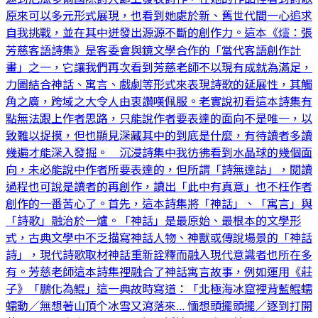
原來可以多元形式展現，也看到她處於新、舊世代間一心追求
自我挑戰，並在其中迸發出源源不斷的創作力。這本《爧：張
芳慈客語詩集》是客委會與鏡文學合作的「當代客語創作計
畫」之一，它讓我們再次看到芳慈老師不以現有成就為滿足，
力圖結合神話、寓言、戲劇等形式來表現詩歌的延展性，其觸
角之廣，跨域之大令人由衷讚嘆佩服。老實說初看這本詩集有
點無法跟上作者思路，只能說作者要表達的面向不是唯一，以
致難以捉摸，但也顯見深藏其中的到底是什麼，有待讀者多讀
幾遍才能深入發掘。 沉浸詩集中我彷彿看到水晶球的幾個面
向，未必能說中作者所要表達的，但所謂「詩無達詁」，閱讀
過程也可說是讀者的再創作，讀出「此中有真意」也不枉作者
創作的一番苦心了。首先，這本詩集將「神話」、「寓言」與
「詩歌」融治於一爐。「神話」是最原始、最根本的文學形
式，古典文學中不乏描寫神話人物、神獸或傳說場景的「神話
詩」，現代詩歌取材神話重新詮釋而融入現代意識者也所在多
有。芳慈老師這本詩集裡融合了神話寓言故事，例如運用《莊
子》「鵬化為鯤」這一典故時寫道：「北極海冰窟裡背藍鯤蠕
蠕動／無想著山頂个冰雪又瀉落來... 愐想頭擺頭擺／逐到打開