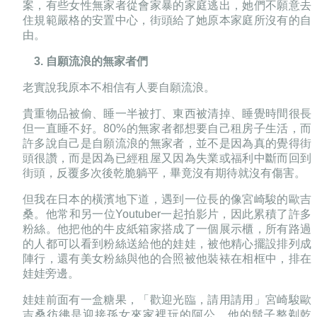
案，有些女性無家者從會家暴的家庭逃出，她們不願意去
住規範嚴格的安置中心，街頭給了她原本家庭所沒有的自
由。
3. 自願流浪的無家者們
老實說我原本不相信有人要自願流浪。
貴重物品被偷、睡一半被打、東西被清掉、睡覺時間很長
但一直睡不好。
80%
的無家者都想要自己租房子生活，而
許多說自己是自願流浪的無家者，並不是因為真的覺得街
頭很讚，而是因為已經租屋又因為失業或福利中斷而回到
街頭，反覆多次後乾脆躺平，畢竟沒有期待就沒有傷害。
但我在日本的橫濱地下道，遇到一位長的像宮崎駿的歐吉
桑。他常和另一位
Youtuber
一起拍影片，因此累積了許多
粉絲。他把他的牛皮紙箱家搭成了一個展示櫃，所有路過
的人都可以看到粉絲送給他的娃娃，被他精心擺設排列成
陣行，還有美女粉絲與他的合照被他裝裱在相框中，排在
娃娃旁邊。
娃娃前面有一盒糖果，「歡迎光臨，請用請用」宮崎駿歐
吉桑彷彿是迎接孫女來家裡玩的阿公，他的鬍子整剃乾