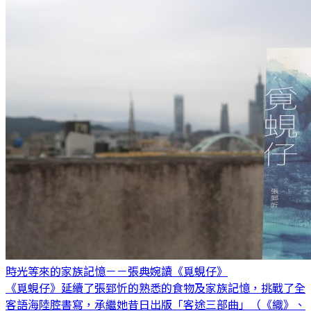
時光等來的家族記憶－－張典婉讀《覓蜆仔》
《覓蜆仔》延續了張郅忻的熟悉的食物及家族記憶，挑戰了全
客語海陸腔書寫，承繼她昔日出版「客途三部曲」（《織》、