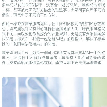
多年紀相仿的
NGO
夥伴，沒事會一起打羽球、聽團或出來喝
一杯，甚至彼此互為對方協會的理監事，大家因著自己不同的
個性，而長出了不同的工作方法。
例如一樣都在萬華服務遊民，社工比例比較高的戰鬥民族芒草
心，與充滿設計又有耐心進行社會溝通的人生百味做事風格就
很不同，而以藝術作為媒介的夢想城鄉，更是沒有要幫個案解
決問題，卻又在「我們一起想辦法吧」的過程中，解決了根本
性的「貧困者缺乏連結」的問題。
萬華與遊民工作，就是一個可以讓所有人都進來
JAM
一下的好
地方。不是社工才能服務無家者，這裡有大量不同背景的夥
伴，總有酷酷的事情等你來玩。
希望大家不要被這本書嚇跑。