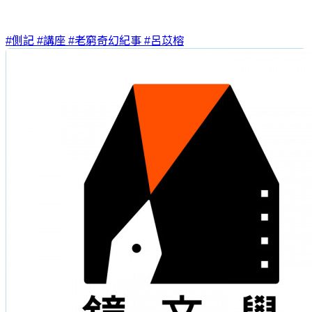
#側記
#講座
#老窮奇幻紀事
#呂苡榕