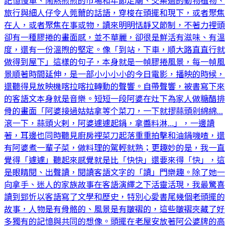
記憶慢車、鬧熱煎煎的市場和年節走廟、交集過的動物植物、
旅行與細人仔令人莞薾的話語，穿梭在頭擺和現下，或者聚焦
在人，或者聚焦在事或物，讀來明明恬靜又節制，不著力裡頭
卻有一種膠捲的畫面感，並不華麗，卻很是鮮活有滋味、有溫
度，還有一份溫煦的堅定。像「到站，下車，順大路直直行就
做得到屋下」這樣的句子，本身就是一幀膠捲風景，每一幀風
景順著時間延伸，是一部小小小小的今日電影，播映的時候，
還聽得見放映機喀拉喀拉轉動的聲響。自帶聲響，被書寫下來
的客語文本身就是音樂。短短一段阿婆在灶下為家人做糖醋排
骨的畫面「阿婆接過姑姑拿等个菜刀，一下就摎蒜頭剁綿綿...
滾一下，蒜頭火剌，阿婆遽遽起鍋，拿醬料淋...」，一邊讀
著，耳邊也同時聽見廚房裡菜刀起落重重拍擊和油鍋嘰喳，還
有阿婆煮一輩子菜，做料理的駕輕就熟；更趣妙的是，我一直
覺得「遽遽」聽起來感覺就是比「快快」還要來得「快」，這
是眼睛閱、出聲讀，閱讀客語文字的「讀」門樂趣。除了她一
向拿手、迷人的家族故事在客語演繹之下活靈活現，我最驚喜
讀到郅忻以客語寫了文學和歷史，特別心愛書尾幾個老頭擺的
故事，人物是有骨骼的、風景是有皺褶的，這些皺褶夾藏了好
多獨有的記憶與共同的想像。頭擺在老屋安放著阿公婆牌的高