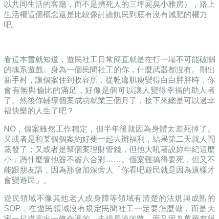
以共同生活的客廳，而不是擠死人的三坪屍臭小雅房），路上
生活權這個概念還是比較像討論飢民到底有沒有減肥的權力
吧。
看這本書就知道，遊民社工日常簡直就是在打一場不可能破關
的魂系遊戲。身為一個民間社工的你，什麼武器都沒有。剛出
新手村，讓個案住到收容所，從乾癟肌瘦變得白白胖胖時，你
會有無與倫比的滿足，好像是個可以讓人變得幸福的助人者
了。然後你輔導個案成功就業三個月了，接下來總是可以過幸
福快樂的人生了吧
？
NO
，個案雖然工作穩定，但半年後就因為身體太差死掉了。
又或者是和某個個案約好要一起去辦福利，結果第二天就人間
蒸發了；又或者是幫個案理財管錢，但他大吼著說妳年紀這麼
小，憑什麼管他簽不簽六合彩
……
。個案難搞得要死，但又不
能跟朋友講，因為那會加深旁人「你看吧遊民就是因為這樣才
會變遊民」。
遊民領域不像其他老人或身障等領域有清楚的法規與成熟的
SOP
，在遊民領域沒有規定民間社工一定要怎麼做，而是大
家一起摸索出一條合適的、走得長遠的路。而又因為萬華有很