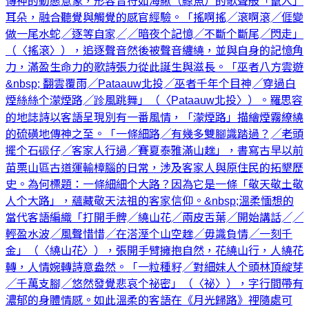
傳神的動態意象，形容音符如海鰍（鯨魚）的歌聲般「竄入」
耳朵，融合聽覺與觸覺的感官經驗。「搖啊搖╱滾啊滾╱𠊎變
做一尾水蛇╱逐等自家╱╱暗夜个記憶╱不斷个斷尾╱閃走」
（〈搖滾〉），追逐聲音然後被聲音纏繞，並與自身的記憶角
力，滿盈生命力的歌詩張力從此誕生與滋長。「巫者八方雲遊
&nbsp; 翻雲覆雨╱Pataauw北投╱巫者千年个目神╱穿過白
煙絲絲个濛煙路╱跈風跳舞」（〈Pataauw北投〉）。羅思容
的地誌詩以客語呈現別有一番風情，「濛煙路」描繪煙霧繚繞
的硫磺地傳神之至。「一條細路╱有幾多雙腳識踏過？╱老頭
擺个石碫仔╱客家人行過╱賽夏泰雅滿山趖」，書寫古早以前
苗栗山區古道運輸樟腦的日常，涉及客家人與原住民的拓墾歷
史。為何標題：一條細細个大路？因為它是一條「敬天敬土敬
人个大路」，蘊藏敬天法祖的客家信仰。&nbsp;溫柔愐想的
當代客語編織「打開手髀╱繞山花╱兩皮舌葉╱開始講話╱╱
輕盈水波╱風聲惜惜╱在溚溼个山空趖╱毋識負情╱一刻千
金」（〈繞山花〉），張開手臂擁抱自然，花繞山行，人繞花
轉，人情婉轉詩意盎然。「一粒種籽╱對細妹人个頭林頂綻芽
╱千萬支腳╱悠然發覺悲哀个祕密」（〈祕〉），字行間帶有
濃郁的身體情感。如此溫柔的客語在《月光歸路》裡隨處可