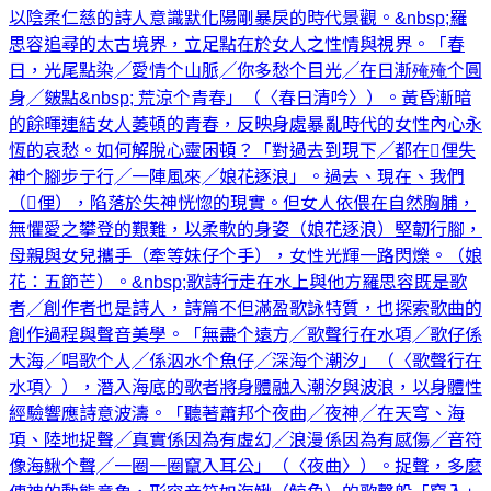
以陰柔仁慈的詩人意識默化陽剛暴戾的時代景觀。&nbsp;羅
思容追尋的太古境界，立足點在於女人之性情與視界。「春
日，光尾點染╱愛情个山脈╱你多愁个目光╱在日漸殗殗个圓
身╱皴點&nbsp; 荒涼个青春」（〈春日清吟〉）。黃昏漸暗
的餘暉連結女人萎頓的青春，反映身處暴亂時代的女性內心永
恆的哀愁。如何解脫心靈困頓？「對過去到現下╱都在𫣆俚失
神个腳步亍行╱一陣風來╱娘花逐浪」。過去、現在、我們
（𫣆俚），陷落於失神恍惚的現實。但女人依偎在自然胸脯，
無懼愛之攀登的艱難，以柔軟的身姿（娘花逐浪）堅韌行腳，
母親與女兒攜手（牽等妹仔个手），女性光輝一路閃爍。（娘
花：五節芒）。&nbsp;歌詩行走在水上與他方羅思容既是歌
者╱創作者也是詩人，詩篇不但滿盈歌詠特質，也探索歌曲的
創作過程與聲音美學。「無盡个遠方╱歌聲行在水項╱歌仔係
大海╱唱歌个人╱係泅水个魚仔╱深海个潮汐」（〈歌聲行在
水項〉），潛入海底的歌者將身體融入潮汐與波浪，以身體性
經驗響應詩意波濤。「聽著蕭邦个夜曲╱夜神╱在天穹、海
項、陸地捉聲╱真實係因為有虛幻╱浪漫係因為有感傷╱音符
像海鰍个聲╱一圈一圈竄入耳公」（〈夜曲〉）。捉聲，多麼