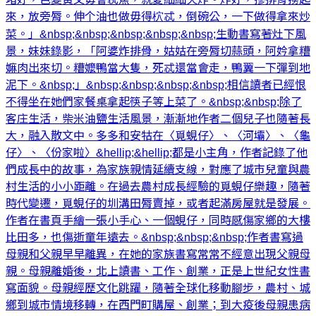
來，放旁脣。伸个油也做毋得柼忒，倒碗公，一下做得拿來炒
菜。」&nbsp;&nbsp;&nbsp;&nbsp;&nbsp;生動書寫著灶下風
景，妹妹錄影，「阿婆炸排骨，姑姑在旁脣切蒜頭，阿妗拿糟
嫲肉出來切。糟嬤鴨當大隻，死忒還當會走，鴨翼一下彈到地
泥下。&nbsp;」&nbsp;&nbsp;&nbsp;&nbsp;相信讀者已經恨
不得坐在她們家餐桌拿起筷子等上菜了。&nbsp;&nbsp;除了
客庄生活，柴米油鹽生活風景，漸漸地作者二個兒子也隨著長
大，融入散文中。多多和安牯在〈覓蜆仔〉、〈河壩〉、〈龜
仔〉、〈份家啦〉&hellip;&hellip;都是小主角，作者記錄了他
們成長中的故事，為家族親情延續支線，對應了城市兒童與農
村生活的小小距離。在過去農村成長經驗的覓蜆仔樂趣，隨著
時代變遷，覓蜆仔的圳溝田脣賣掉，或者起滿房屋就是發展。
作者在書頁手繪一張小手心、一個蜆仔，同時感傷家鄉的大樓
比田多，也傷逝童年遠去。&nbsp;&nbsp;&nbsp;作者書寫過
母親和父親早早離異，在她的家族書寫常常不經意出現父親母
親。母親離婚後，北上讀書、工作、創業，正是上世紀女性書
寫面貌。母親經歷文化跳躍，隨著全球化移動腳步，農村、城
鄉到城市情境移轉，在西門町購屋、創業；到大疫後母親患病