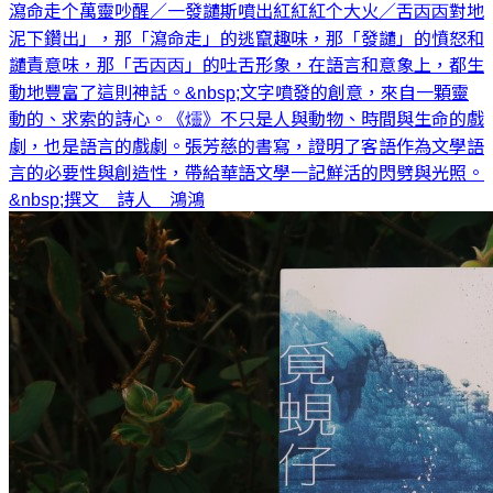
瀉命走个萬靈吵醒／一發譴斯噴出紅紅紅个大火／舌㐁㐁對地
泥下鑽出」，那「瀉命走」的逃竄趣味，那「發譴」的憤怒和
譴責意味，那「舌㐁㐁」的吐舌形象，在語言和意象上，都生
動地豐富了這則神話。&nbsp;文字噴發的創意，來自一顆靈
動的、求索的詩心。《爧》不只是人與動物、時間與生命的戲
劇，也是語言的戲劇。張芳慈的書寫，證明了客語作為文學語
言的必要性與創造性，帶給華語文學一記鮮活的閃劈與光照。
&nbsp;撰文 詩人 鴻鴻