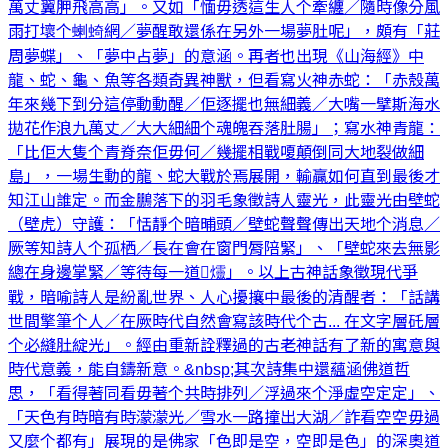
萬丈翼胛飛高高」。又如「愐毋透這生人个牽纏／隨時像分風
雨打壞个蝲䗁網／夢醒敢還係在另外一場夢肚呢」，頗有「莊
周夢蝶」、「夢中占夢」的意涵。再者也出現《山海經》中
龍、蛇、龜、魚等各類奇異神獸，但看寫火神赤蛇：「赤殼萬
年來幾下到分這停動動醒／佢逐擺也無細義／大嘴一擘斯海水
拋花作浪九萬丈／大大細細个魂魄吞落肚腸」；寫水神青龍：
「比佢大隻个青脊奈佢毋何／幾擺相戰嗄顛倒同大地裂做細
島」，一場生動的龍、蛇大戰於焉展開，輸贏如何直到最後才
知江山誰定。而金鵬落下的羽毛象徵詩人靈光，此靈光由壁蛇
（壁虎）守護：「恬靜个暗晡頭／壁蛇聲聲傳出天地个消息／
厥等知詩人个孤栖／長在會在窗門脣陪緊」、「壁蛇來去無影
總在身邊掌緊／等待每一道𥍉爧」。以上古神話象徵現代爭
戰，暗喻詩人是紛亂世界、人心擾攘中最後的清醒者：「話講
世間擎筆个人／在厥時代自然會寫該時代个古... 在文字層矺層
个必縫肚綻光」。經由重新詮釋過的古老神話有了新的寓意與
時代意義，能自鑄新意。&nbsp;其次詩集中還蘊涵佛道哲
思，「看得著同看毋著个共時排列／浮過來个淨虛空定定」、
「天色有時暗有時濛濛光／雪水一路撞出大湖／詐看空空毋過
又麼个都有」展現的是佛家「色即是空，空即是色」的深奧道