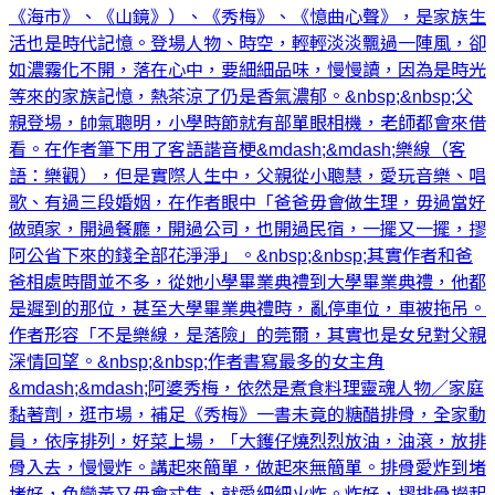
《海市》、《山鏡》）、《秀梅》、《憶曲心聲》，是家族生
活也是時代記憶。登場人物、時空，輕輕淡淡飄過一陣風，卻
如濃霧化不開，落在心中，要細細品味，慢慢讀，因為是時光
等來的家族記憶，熱茶涼了仍是香氣濃郁。&nbsp;&nbsp;父
親登埸，帥氣聰明，小學時節就有部單眼相機，老師都會來借
看。在作者筆下用了客語諧音梗&mdash;&mdash;樂線（客
語：樂觀），但是實際人生中，父親從小聰慧，愛玩音樂、唱
歌、有過三段婚姻，在作者眼中「爸爸毋會做生理，毋過當好
做頭家，開過餐廳，開過公司，也開過民宿，一擺又一擺，摎
阿公省下來的錢全部花淨淨」。&nbsp;&nbsp;其實作者和爸
爸相處時間並不多，從她小學畢業典禮到大學畢業典禮，他都
是遲到的那位，甚至大學畢業典禮時，亂停車位，車被拖吊。
作者形容「不是樂線，是落險」的莞爾，其實也是女兒對父親
深情回望。&nbsp;&nbsp;作者書寫最多的女主角
&mdash;&mdash;阿婆秀梅，依然是煮食料理靈魂人物／家庭
黏著劑，逛市場，補足《秀梅》一書未竟的糖醋排骨，全家動
員，依序排列，好菜上場，「大鑊仔燒烈烈放油，油滾，放排
骨入去，慢慢炸。講起來簡單，做起來無簡單。排骨愛炸到堵
堵好，色變黃又毋會忒焦，就愛細細火炸。炸好，摎排骨撈起