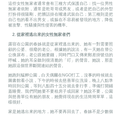
這些女性無家者通常會有三種方式保護自己
：
找一位男性
無家者依附，通常是乾哥哥或男友，或者是把自己的外型
打扮得很陽剛，把髒話掛在嘴邊武裝自己；第三種則是把
自己包的看不出男女，或躲在不容易被發現的地方，降低
被攻擊、性騷擾與性侵害的機率。
2. 從家裡逃出來的女性無家者們
露宿在公園的春姊就是從家裡逃出來的。她有一對需要照
顧的公婆、很廢的老公。根據她的說法，有一天她在替公
公換尿布，老公跟她要錢，同時門口又傳來郵差掛號信的
呼喊，她的耳朵聽到很清脆的「叮」的聲音。她說，那是
她跟這個世界斷開連結的聲音。
她跑到艋舺公園，白天偶爾在
NGO
打工，沒事的時候就去
圖書館看小說，下午的時候去慈善單位洗澡，晚上八點準
時回到公園，等到八點四十五分就去拿行李，準備打開鋪
蓋睡覺。
我們問她要不要租房子或回家
？
她說不要，公園
與慈善單位有她的朋友，她覺得現在的生活簡簡單單，這
樣很好。
家是她逃出來的地方，她不要再回去了。
春姊不是少數個