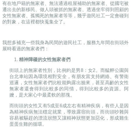
有在地戶籍的無家者、無法通過租屋補助的無家者、從國宅被
遷出去的新移民、做人頭被抓的無家者、透過坐牢得到照顧的
女性無家者、孤獨死的無家者等等，幾乎遊民社工一定會碰到
的對象，在這裡都快蒐集全了。
我想多補充一些我身為民間的遊民社工，服務九年間在街頭外
展時看過的無家者們
：
1.
精神障礙的女性無家者們
街頭上的無家者性別，比例約是男
8：
女
2
。而艋舺公園與
台北車站因為環境相對安全，有朋友當支持網絡、有警衛
巡邏，女性無家者們比較能夠露出臉來，甚至高齡的女性
無家者還會得到比較多的同情，得到比較多的資源。阿
嬤，是大家心中最柔軟的那塊。
而街頭的女性又有
5
成至
6
成左右有精神疾病，有些人是因
為精神疾病無法穩定就業，導致露宿街頭，而街頭吵雜與
容易被驅趕的漂流狀態又讓精神狀態更加惡化，形成雞生
蛋蛋生雞的循環。