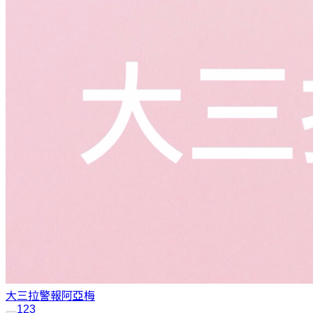
大三拉警報
阿亞梅
1
2
3