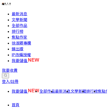
最新消息
文學新聞
全部作品
排行榜
焦點作家
徐淑卿專欄
鏡出版
IP改編授權
我要儲值
我要收費
登入/註冊
我要儲值
全部作品
最新消息
文學新聞
排行榜
焦點
首頁