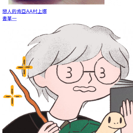
戀人的肯亞AA
村上娜
書單一