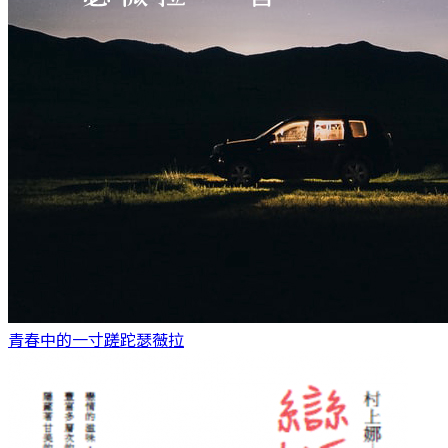
青春中的一寸蹉跎
瑟薇拉