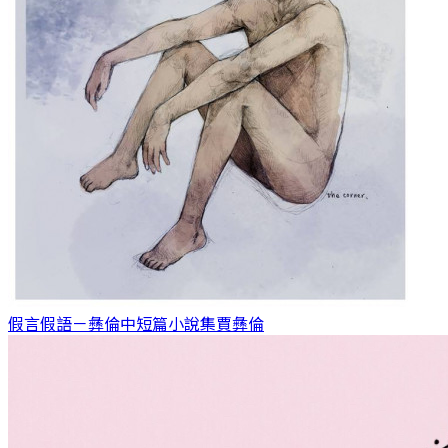
假言假語－彝倫中短篇小說集
賈彝倫