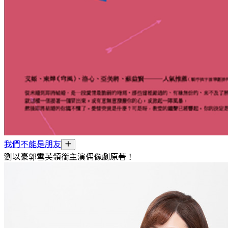
我們不能是朋友
劉以豪郭雪芙領銜主演偶像劇原著！