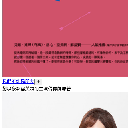
我們不能是朋友
劉以豪郭雪芙領銜主演偶像劇原著！