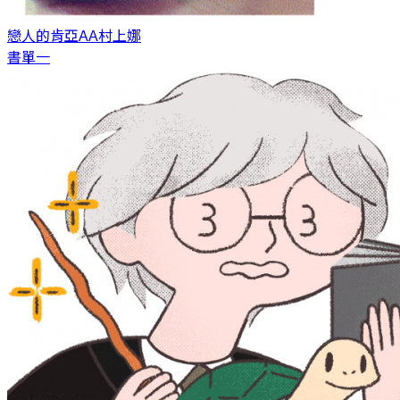
戀人的肯亞AA
村上娜
書單一