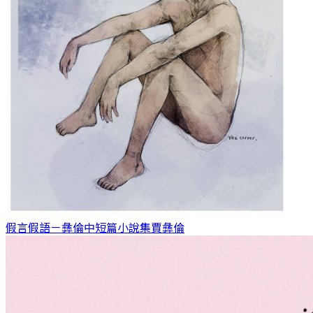
假言假語－彝倫中短篇小說集
賈彝倫