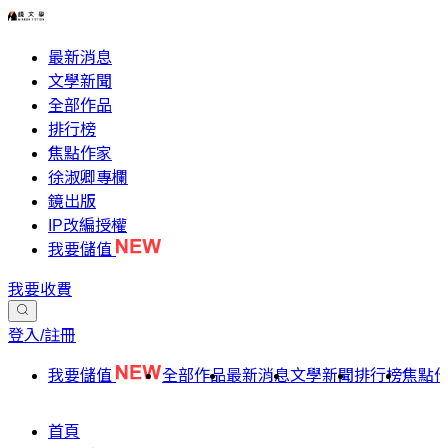
最新消息
文學新聞
全部作品
排行榜
焦點作家
徐淑卿專欄
鏡出版
IP改編授權
我要儲值
我要收費
登入/註冊
我要儲值
全部作品
最新消息
文學新聞
排行榜
焦點
首頁