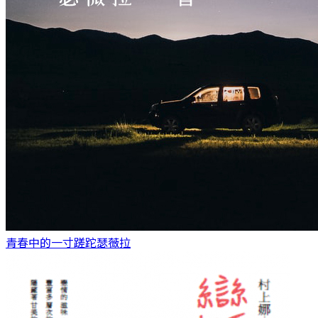
青春中的一寸蹉跎
瑟薇拉