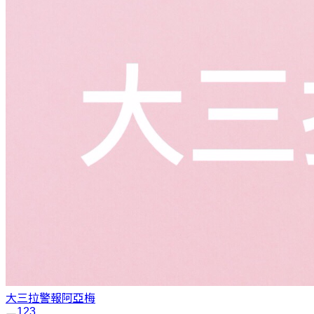
大三拉警報
阿亞梅
1
2
3