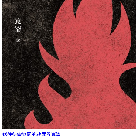
送往待宰樂園的赦罪券
崑崙