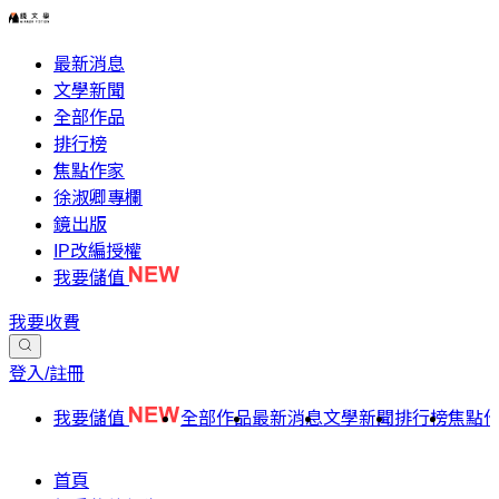
最新消息
文學新聞
全部作品
排行榜
焦點作家
徐淑卿專欄
鏡出版
IP改編授權
我要儲值
我要收費
登入/註冊
我要儲值
全部作品
最新消息
文學新聞
排行榜
焦點
首頁