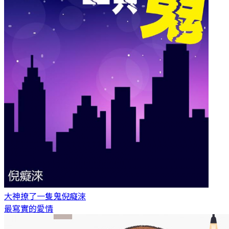
大神撩了一隻鬼
倪癡淶
最寫實的愛情