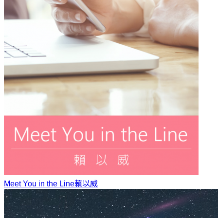
Meet You in the Line
賴以威