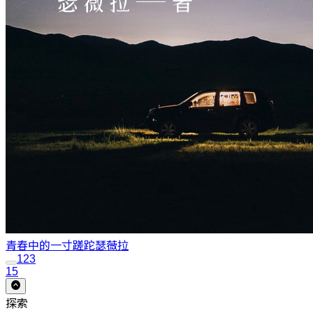
青春中的一寸蹉跎
瑟薇拉
1
2
3
15
探索