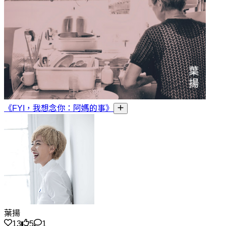
《FYI，我想念你：阿媽的事》
葉揚
13
5
1