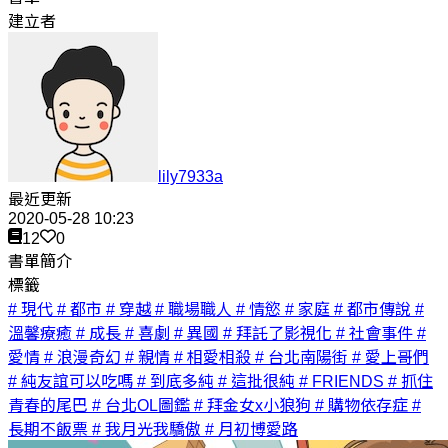
建立者
lily7933a
最近更新
2020-05-28 10:23
12
0
書單簡介
標籤
# 現代
# 都市
# 穿越
# 職場職人
# 情慾
# 家庭
# 都市傳說
#
溫馨療癒
# 成長
# 喜劇
# 異國
# 拜託了影視化
# 社會事件
#
愛情
# 浪漫奇幻
# 親情
# 相愛相殺
# 台北南陽街
# 愛上哥們
# 純友誼可以吃嗎
# 到底多純
# 這批很純
# FRIENDS
# 抓住
青春的尾巴
# 台北OL圖鑑
# 拜金女x小狼狗
# 購物依存症
#
長期不飯票
# 我月光我驕傲
# 月初博愛路