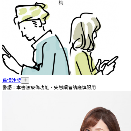
舊情沙發
警語：本書無療傷功能，失戀讀者請謹慎服用