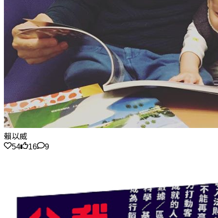
賴以威
54
16
9