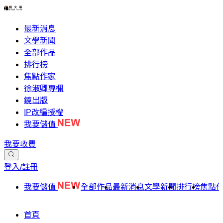
最新消息
文學新聞
全部作品
排行榜
焦點作家
徐淑卿專欄
鏡出版
IP改編授權
我要儲值
我要收費
登入/註冊
我要儲值
全部作品
最新消息
文學新聞
排行榜
焦點
首頁