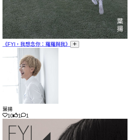
《FYI，我想念你：羅羅與我》
葉揚
10
1
1