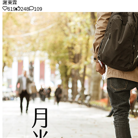
謝東霖
619
248
109