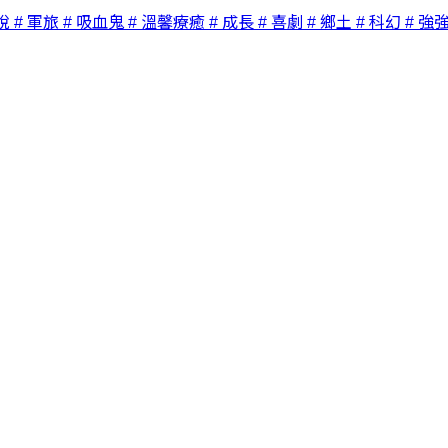
說
# 軍旅
# 吸血鬼
# 溫馨療癒
# 成長
# 喜劇
# 鄉土
# 科幻
# 強