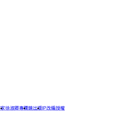
作家
徐淑卿專欄
鏡出版
IP改編授權