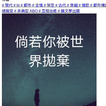
# 現代
# bl
# 都市
# 言情
# 架空
# 古代
# 穿越
# 情慾
# 都市傳
總裁受
# 非典型 ABO
# 互相治癒
# 鏡文學出版