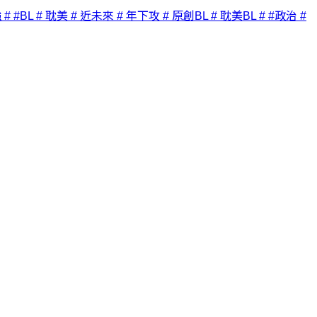
強
# #BL
# 耽美
# 近未來
# 年下攻
# 原創BL
# 耽美BL
# #政治
#