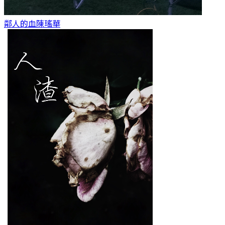
鄰人的血
陳瑤華