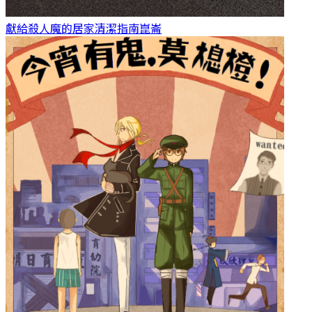
獻給殺人魔的居家清潔指南
崑崙