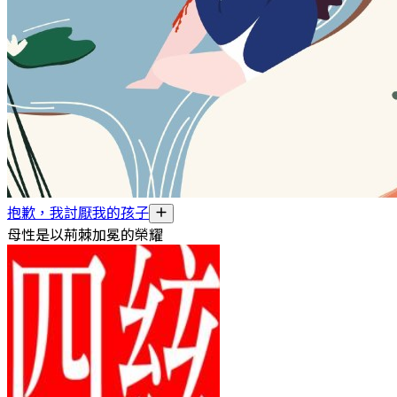
抱歉，我討厭我的孩子
母性是以荊棘加冕的榮耀