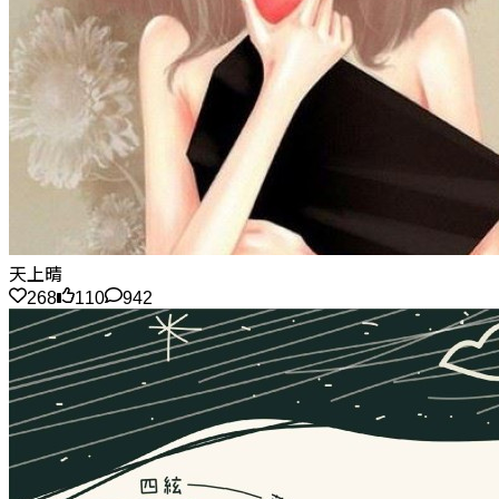
天上晴
268
110
942