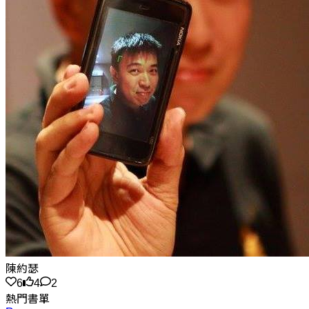
陳約瑟
6
4
2
熱門書單