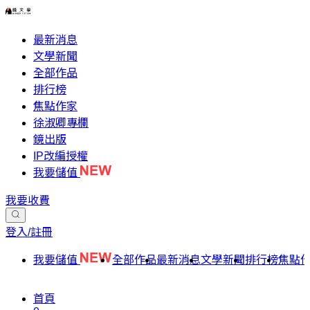
最新消息
文學新聞
全部作品
排行榜
焦點作家
徐淑卿專欄
鏡出版
IP改編授權
我要儲值
我要收費
登入/註冊
我要儲值
全部作品
最新消息
文學新聞
排行榜
焦點
首頁