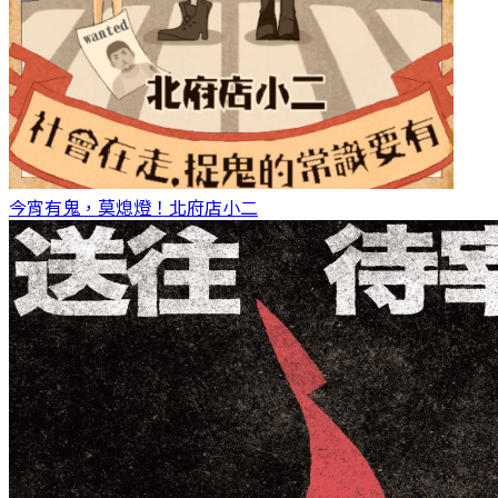
今宵有鬼，莫熄燈！
北府店小二