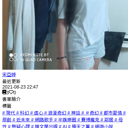
宋亞婷
最近更新
2021-08-23 22:47
3
0
書單簡介
標籤
# 現代
# 科幻
# 虐心
# 浪漫奇幻
# 神話
# ＃奇幻
# 都市愛情
#
原創
# 近未來
# 網路歌手
# 半娛樂圈
# 賽博龐克
# 鄰居
# 母
性
# 懸疑心理
# 鏡文學出版
# AI
# 殛天之翼
# 網游小說