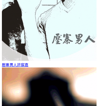
壓寨男人
許宸嘉