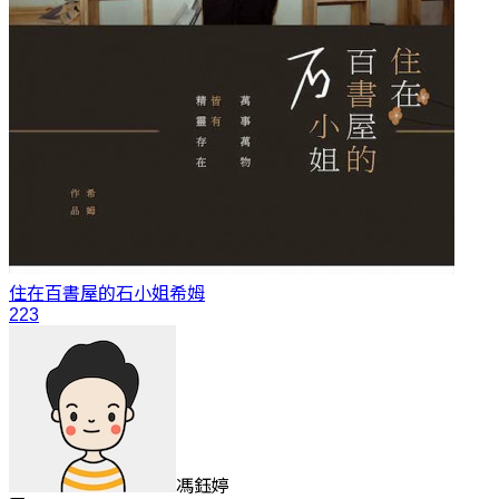
住在百書屋的石小姐
希姆
223
馮鈺婷