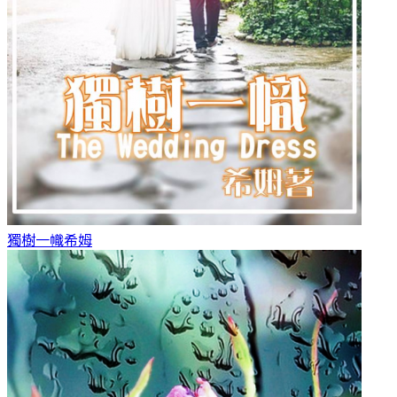
獨樹一幟
希姆