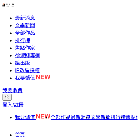
最新消息
文學新聞
全部作品
排行榜
焦點作家
徐淑卿專欄
鏡出版
IP改編授權
我要儲值
我要收費
登入/註冊
我要儲值
全部作品
最新消息
文學新聞
排行榜
焦點
首頁