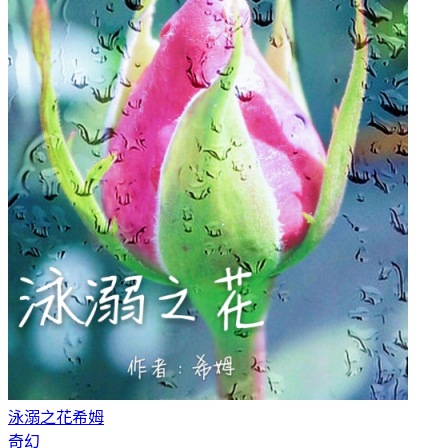
泳溺之花
希姆
奇幻