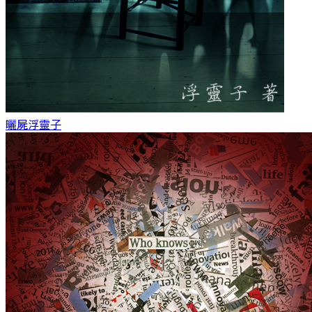
曬屍
浮靈子