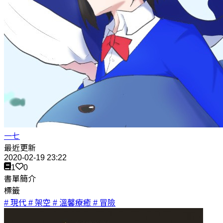
一七
最近更新
2020-02-19 23:22
1
0
書單簡介
標籤
# 現代
# 架空
# 溫馨療癒
# 冒險