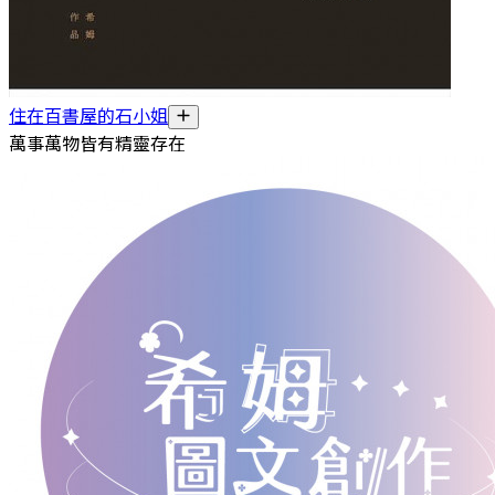
住在百書屋的石小姐
萬事萬物皆有精靈存在