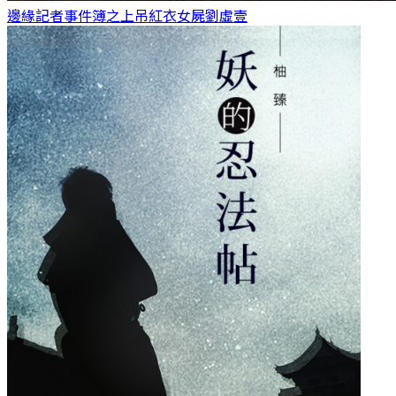
邊緣記者事件簿之上吊紅衣女屍
劉虛壹