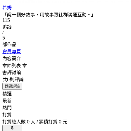
希姆
「說一個好故事，用故事跟社群溝通互動。」
115
追蹤
/
5
部作品
會員專頁
內容簡介
章節列表
章
書評討論
共0則評論
我要評論
精選
最新
熱門
打賞
打賞總人數 0 人 / 累積打賞 0 元