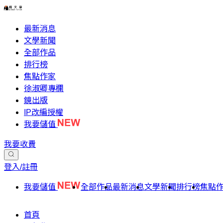
最新消息
文學新聞
全部作品
排行榜
焦點作家
徐淑卿專欄
鏡出版
IP改編授權
我要儲值
我要收費
登入/註冊
我要儲值
全部作品
最新消息
文學新聞
排行榜
焦點
首頁