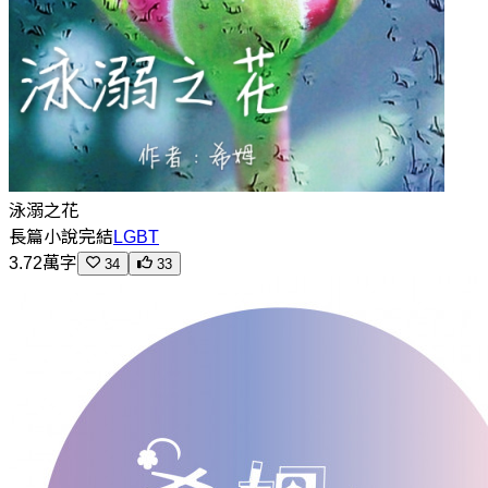
泳溺之花
長篇小說
完結
LGBT
3.72萬字
34
33