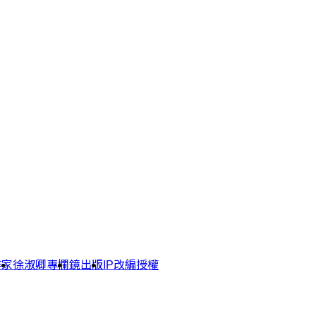
作家
徐淑卿專欄
鏡出版
IP改編授權