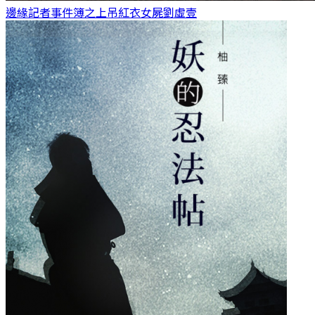
邊緣記者事件簿之上吊紅衣女屍
劉虛壹