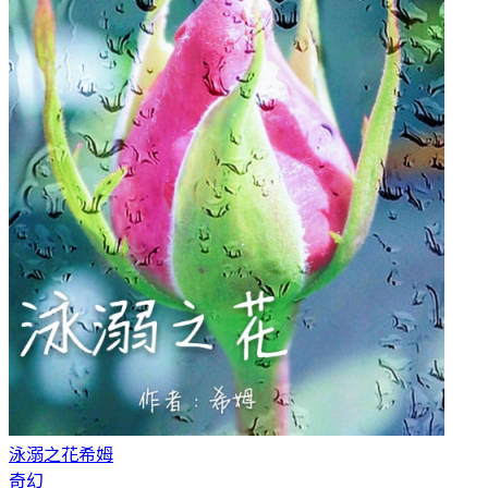
泳溺之花
希姆
奇幻