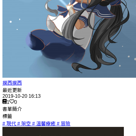
摸西摸西
最近更新
2019-10-20 16:13
1
0
書單簡介
標籤
# 現代
# 架空
# 溫馨療癒
# 冒險