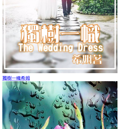
獨樹一幟
希姆