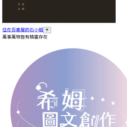
住在百書屋的石小姐
萬事萬物皆有精靈存在