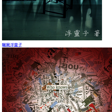
曬屍
浮靈子