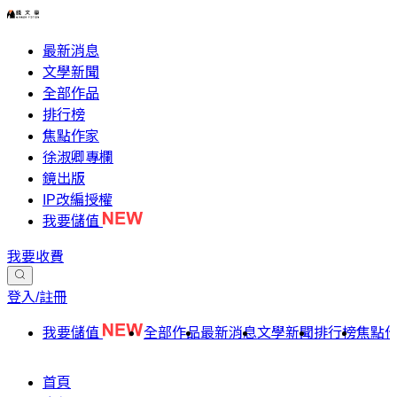
最新消息
文學新聞
全部作品
排行榜
焦點作家
徐淑卿專欄
鏡出版
IP改編授權
我要儲值
我要收費
登入/註冊
我要儲值
全部作品
最新消息
文學新聞
排行榜
焦點
首頁