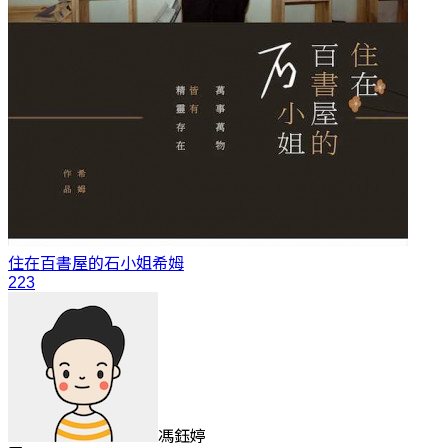
住在百書屋的石小姐
希姆
223
馮鈺婷