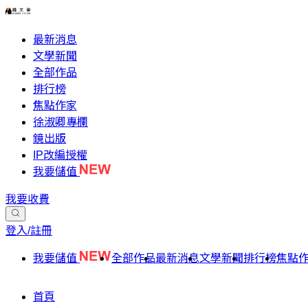
最新消息
文學新聞
全部作品
排行榜
焦點作家
徐淑卿專欄
鏡出版
IP改編授權
我要儲值
我要收費
登入/註冊
我要儲值
全部作品
最新消息
文學新聞
排行榜
焦點
首頁