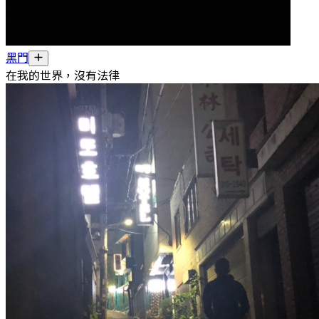
黑門
在我的世界，沒有法律