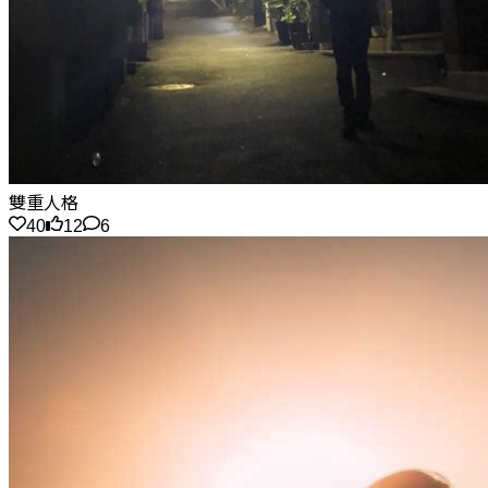
雙重人格
40
12
6