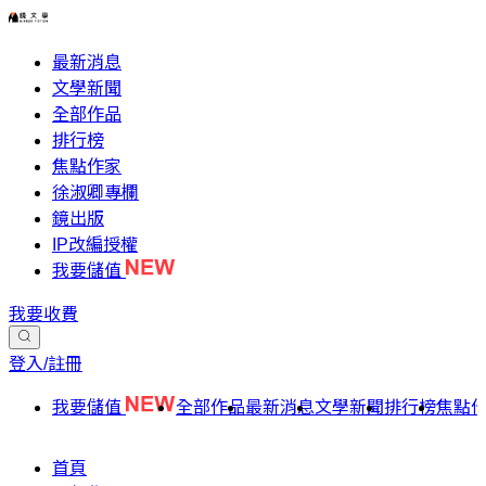
最新消息
文學新聞
全部作品
排行榜
焦點作家
徐淑卿專欄
鏡出版
IP改編授權
我要儲值
我要收費
登入/註冊
我要儲值
全部作品
最新消息
文學新聞
排行榜
焦點
首頁