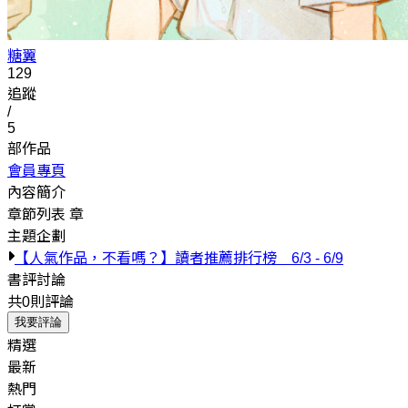
糖翼
129
追蹤
/
5
部作品
會員專頁
內容簡介
章節列表
章
主題企劃
【人氣作品，不看嗎？】讀者推薦排行榜 6/3 - 6/9
書評討論
共0則評論
我要評論
精選
最新
熱門