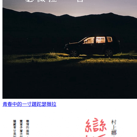
青春中的一寸蹉跎
瑟薇拉