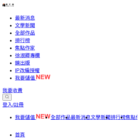
最新消息
文學新聞
全部作品
排行榜
焦點作家
徐淑卿專欄
鏡出版
IP改編授權
我要儲值
我要收費
登入/註冊
我要儲值
全部作品
最新消息
文學新聞
排行榜
焦點
首頁