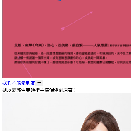
我們不能是朋友
劉以豪郭雪芙領銜主演偶像劇原著！