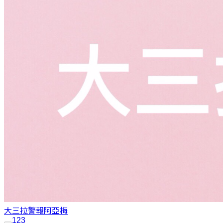
大三拉警報
阿亞梅
1
2
3