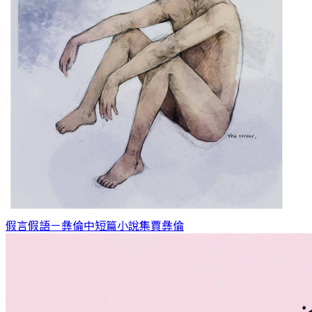
假言假語－彝倫中短篇小說集
賈彝倫