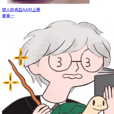
戀人的肯亞AA
村上娜
書單一